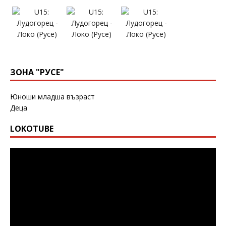
ЗОНА "РУСЕ"
Юноши младша възраст
Деца
LOKOTUBE
Видео