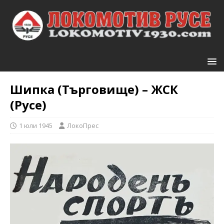
Шипка (Търговище) – ЖСК
(Русе)
1 юли 1945
ЛокоПрес