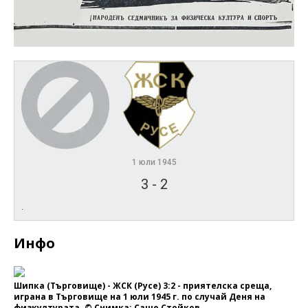
1 юли 1945
3
-
2
.
Инфо
Шипка (Търговище) - ЖСК (Русе) 3:2 - приятелска среща,
играна в Търговище на 1 юли 1945 г. по случай Деня на
физкултурата. © Снимка: Сашо Стойков.