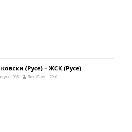
ковски (Русе) – ЖСК (Русе)
август 1935
ЛокоПрес
0