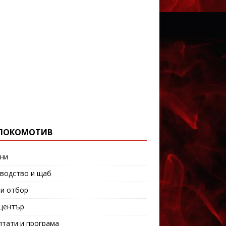
ЛОКОМОТИВ
ни
водство и щаб
и отбор
център
лтати и програма