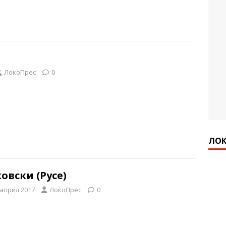
ЛокоПрес
0
ЛОК
овски (Русе)
 април 2017
ЛокоПрес
0