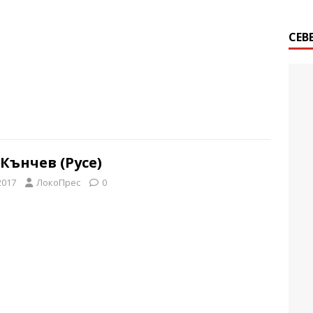
СЕВ
Кънчев (Русе)
2017
ЛокоПрес
0