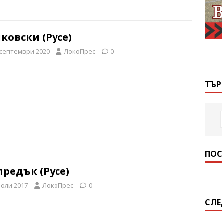
ковски (Русе)
 септември 2020
ЛокоПрес
0
ТЪР
ПОС
редък (Русе)
 юли 2017
ЛокоПрес
0
СЛЕ