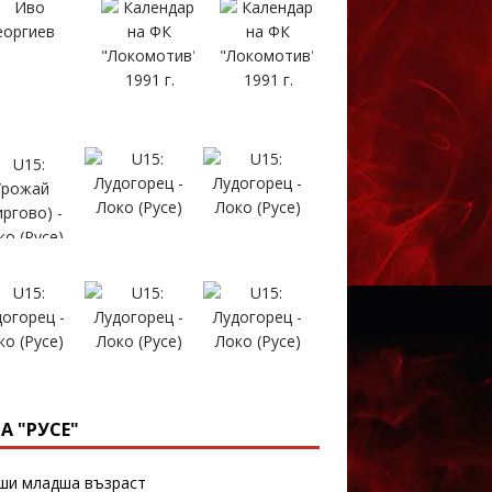
А "РУСЕ"
и младша възраст