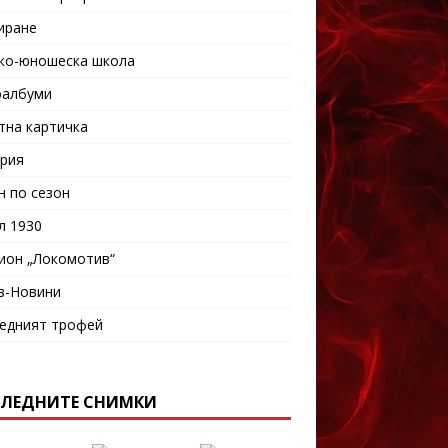
иране
ко-юношеска школа
албуми
тна картичка
рия
н по сезон
л 1930
ион „Локомотив“
в-Новини
едният трофей
ЛЕДНИТЕ СНИМКИ