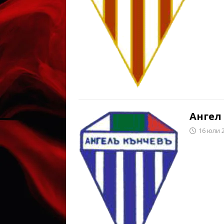
Ангел 
16 юли 