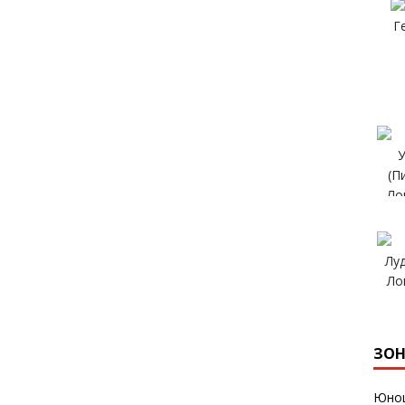
ЗОН
Юнош