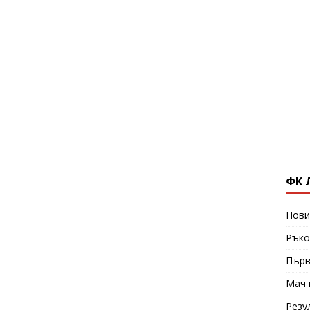
ФК 
Нови
Ръко
Първ
Мач 
Резу