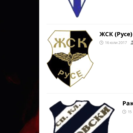
ЖСК (Русе)
16 юли 2017
Рак
15