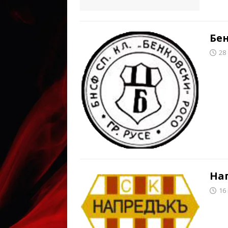
Бен
28
Нап
16