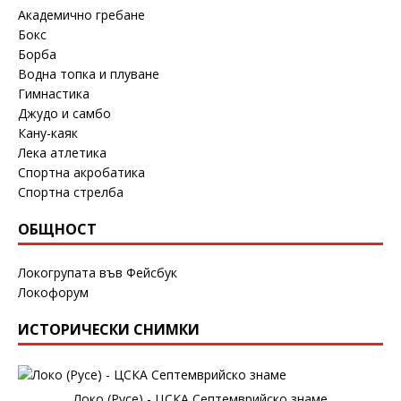
Академично гребане
Бокс
Борба
Водна топка и плуване
Гимнастика
Джудо и самбо
Кану-каяк
Лека атлетика
Спортна акробатика
Спортна стрелба
ОБЩНОСТ
Локогрупата във Фейсбук
Локофорум
ИСТОРИЧЕСКИ СНИМКИ
Локо (Русе) - ЦСКА Септемврийско знаме