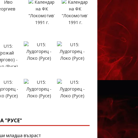
А "РУСЕ"
и младша възраст