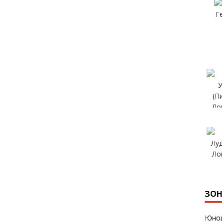
ЗОН
Юнош