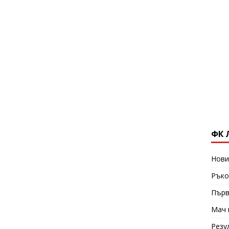
ФК 
Нови
Ръко
Първ
Мач 
Резу