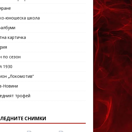
иране
ко-юношеска школа
албуми
тна картичка
рия
н по сезон
л 1930
ион „Локомотив“
в-Новини
едният трофей
ЛЕДНИТЕ СНИМКИ