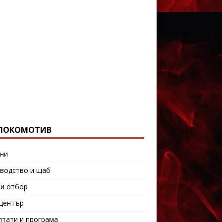
ЛОКОМОТИВ
ни
водство и щаб
и отбор
център
лтати и програма