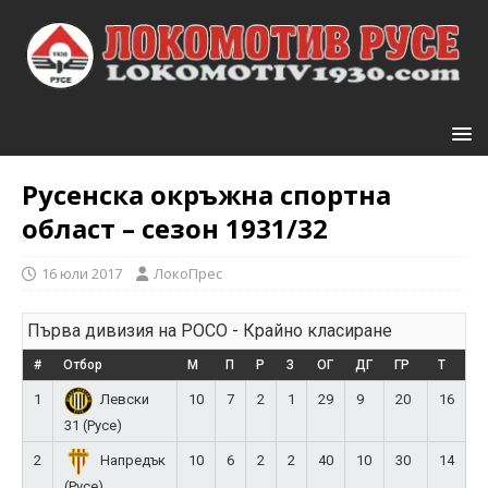
Русенска окръжна спортна
област – сезон 1931/32
16 юли 2017
ЛокоПрес
Първа дивизия на РОСО - Крайно класиране
#
Отбор
М
П
Р
З
ОГ
ДГ
ГР
Т
1
10
7
2
1
29
9
20
16
Левски
31 (Русе)
2
10
6
2
2
40
10
30
14
Напредък
(Русе)