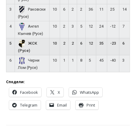
3
10
6
2
2
36
11
25
14
Раковски
(Русе)
4
10
2
3
5
12
24
-12
7
Ангел
Кънчев (Русе)
5
10
2
2
6
12
35
-23
6
ЖСК
(Русе)
6
10
1
1
8
5
45
-40
3
Черни
Лом (Русе)
Сподели:
Facebook
X
WhatsApp
Telegram
Email
Print