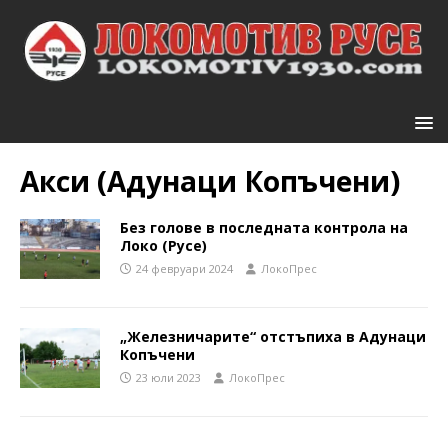
Акси (Адунаци Копъчени)
Без голове в последната контрола на
Локо (Русе)
24 февруари 2024
ЛокоПрес
„Железничарите“ отстъпиха в Адунаци
Копъчени
23 юли 2023
ЛокоПрес