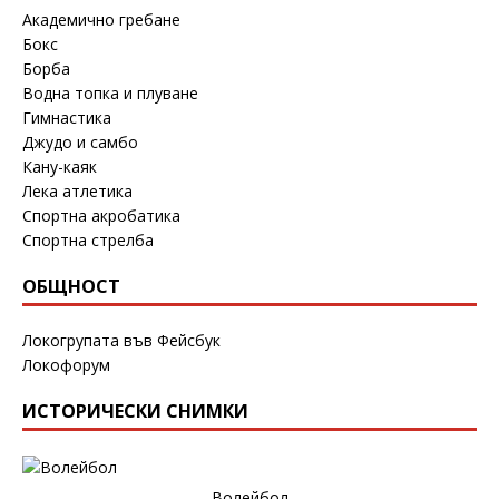
Академично гребане
Бокс
Борба
Водна топка и плуване
Гимнастика
Джудо и самбо
Кану-каяк
Лека атлетика
Спортна акробатика
Спортна стрелба
ОБЩНОСТ
Локогрупата във Фейсбук
Локофорум
ИСТОРИЧЕСКИ СНИМКИ
Волейбол