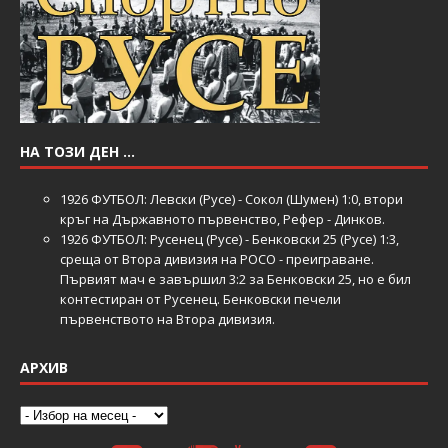
НА ТОЗИ ДЕН …
1926
ФУТБОЛ: Левски (Русе) - Сокол (Шумен) 1:0, втори
кръг на Държавното първенство, Рефер - Динков.
1926
ФУТБОЛ: Русенец (Русе) - Бенковски 25 (Русе) 1:3,
среща от Втора дивизия на РОСО - преиграване.
Първият мач е завършил 3:2 за Бенковски 25, но е бил
контестиран от Русенец. Бенковски печели
първенството на Втора дивизия.
АРХИВ