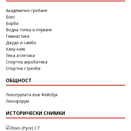
Академично гребане
Бокс
Борба
Водна топка и плуване
Гимнастика
Джудо и самбо
Кану-каяк
Лека атлетика
Спортна акробатика
Спортна стрелба
ОБЩНОСТ
Локогрупата във Фейсбук
Локофорум
ИСТОРИЧЕСКИ СНИМКИ