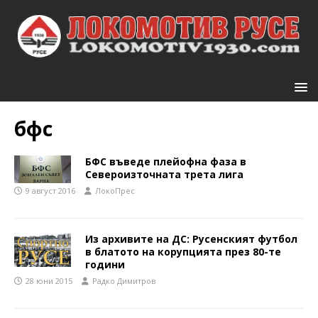
бфс
БФС въведе плейофна фаза в
Североизточната трета лига
9 август 2016
ЛокоПрес
Из архивите на ДС: Русенският футбол
в блатото на корупцията през 80-те
години
28 юни 2015
Радко Димитров