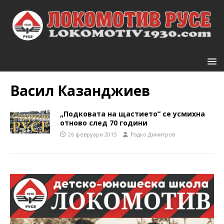
Васил Казанджиев
„Подковата на щастието“ се усмихна
отново след 70 години
26 февруари 2015
Радко Димитров