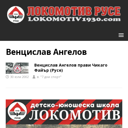
Венцислав Ангелов
Венцислав Ангелов прави Чикаго
Файър (Русе)
30 юли 2002
в. "7 дни спорт"