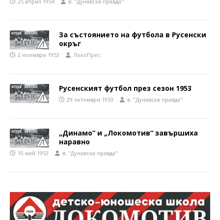
25 април 1954
в. "Дунавска правда"
За състоянието на футбола в Русенски
окръг
2 ноември 1953
ЛокоПрес
Русенският футбол през сезон 1953
29 октомври 1953
в. "Дунавска правда"
„Динамо“ и „Локомотив“ завършиха
наравно
10 май 1953
в. "Дунавска правда"