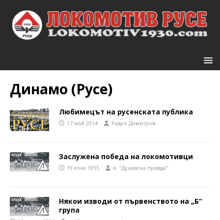
Динамо (Русе)
Любимецът на русенската публика
17 май 2014
Радко Димитров
Заслужена победа на локомотивци
19 юни 1955
в. "Дунавска правда"
Някои изводи от първенството на „Б“
група