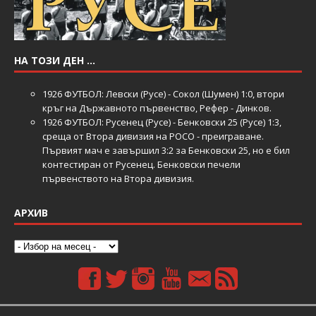
НА ТОЗИ ДЕН …
1926
ФУТБОЛ: Левски (Русе) - Сокол (Шумен) 1:0, втори
кръг на Държавното първенство, Рефер - Динков.
1926
ФУТБОЛ: Русенец (Русе) - Бенковски 25 (Русе) 1:3,
среща от Втора дивизия на РОСО - преиграване.
Първият мач е завършил 3:2 за Бенковски 25, но е бил
контестиран от Русенец. Бенковски печели
първенството на Втора дивизия.
АРХИВ