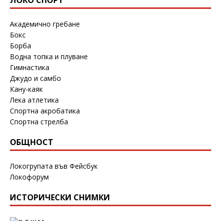
Академично гребане
Бокс
Борба
Водна топка и плуване
Гимнастика
Джудо и самбо
Кану-каяк
Лека атлетика
Спортна акробатика
Спортна стрелба
ОБЩНОСТ
Локогрупата във Фейсбук
Локофорум
ИСТОРИЧЕСКИ СНИМКИ