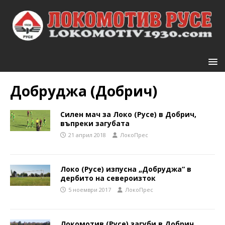
Добруджа (Добрич)
Силен мач за Локо (Русе) в Добрич,
въпреки загубата
21 април 2018
ЛокоПрес
Локо (Русе) изпусна „Добруджа“ в
дербито на североизток
5 ноември 2017
ЛокоПрес
Локомотив (Русе) загуби в Добрич