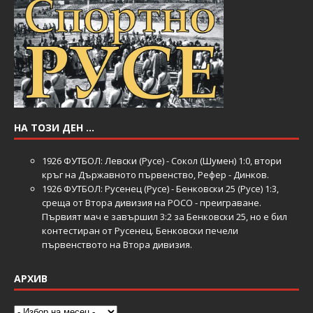
НА ТОЗИ ДЕН …
1926
ФУТБОЛ: Левски (Русе) - Сокол (Шумен) 1:0, втори
кръг на Държавното първенство, Рефер - Динков.
1926
ФУТБОЛ: Русенец (Русе) - Бенковски 25 (Русе) 1:3,
среща от Втора дивизия на РОСО - преиграване.
Първият мач е завършил 3:2 за Бенковски 25, но е бил
контестиран от Русенец. Бенковски печели
първенството на Втора дивизия.
АРХИВ