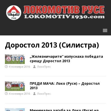
Доростол 2013 (Силистра)
„Железничарите“ изпуснаха победата
срещу Доростол 2013
4 ноември 2016
ЛокоПрес
ПРЕДИ МАЧА: Локо (Русе) – Доростол
2013
4 ноември 2016
ЛокоПрес
Минимална загуба за Локо (Русе) на