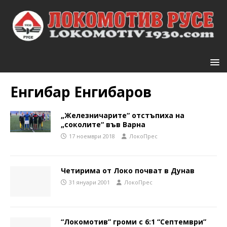
Енгибар Енгибаров
„Железничарите“ отстъпиха на
„соколите“ във Варна
17 ноември 2018
ЛокоПрес
Четирима от Локо почват в Дунав
31 януари 2001
ЛокоПрес
“Локомотив” громи с 6:1 “Септември”