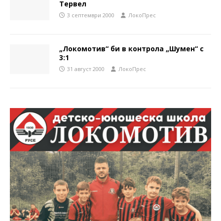
Тервел
3 септември 2000
ЛокоПрес
„Локомотив“ би в контрола „Шумен“ с
3:1
31 август 2000
ЛокоПрес