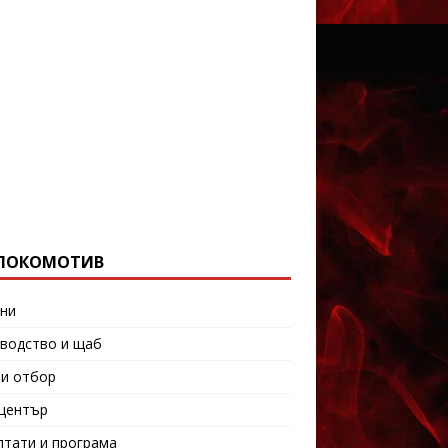
ЛОКОМОТИВ
ни
водство и щаб
и отбор
център
лтати и програма