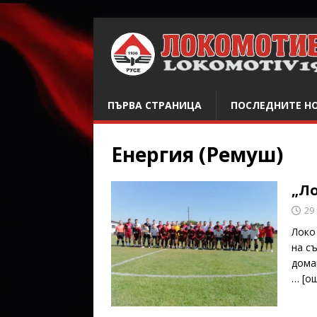
ПЪРВА СТРАНИЦА
ПОСЛЕДНИТЕ Н
Енергия (Ремуш)
„Л
29
Локо
на с
дома
… [o