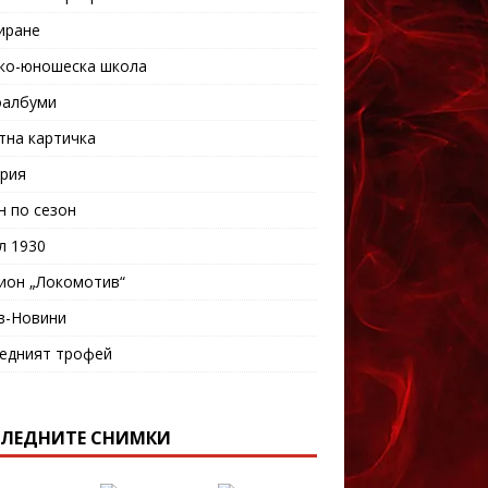
иране
ко-юношеска школа
албуми
тна картичка
рия
н по сезон
л 1930
ион „Локомотив“
в-Новини
едният трофей
ЛЕДНИТЕ СНИМКИ