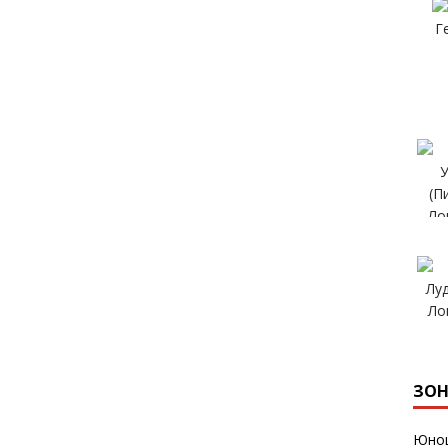
ЗОН
Юнош