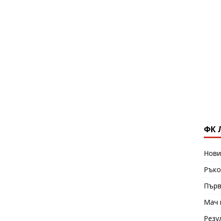
ФК 
Нови
Ръко
Първ
Мач 
Резу