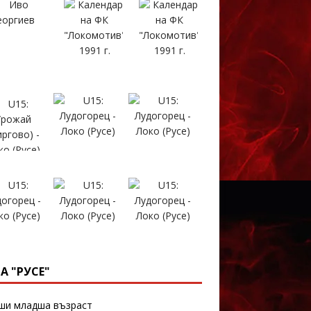
А "РУСЕ"
и младша възраст