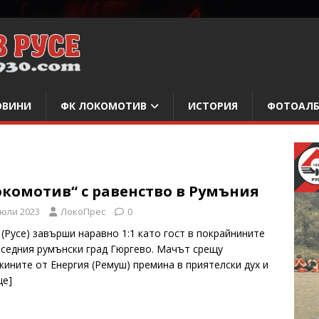
ОВИНИ
ФК ЛОКОМОТИВ
ИСТОРИЯ
ФОТОАЛ
окомотив“ с равенство в Румъния
 юли 2023
ЛокоПрес
0
 (Русе) завърши наравно 1:1 като гост в покрайнините
ъседния румънски град Гюргево. Мачът срещу
кините от Енергия (Ремуш) премина в приятелски дух и
ще]