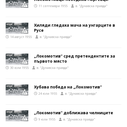
11 септември 1955
в. "Дунавска правда"
Хиляди гледаха мача на унгарците в
Русе
14 август 1955
в. "Дунавска правда"
„Локомотив“ сред претендентите за
първото място
30 юли 1955
в. "Дунавска правда"
Хубава победа на „Локомотив“
24 юли 1955
в. "Дунавска правда"
„Локомотив“ доближава челниците
9 юли 1955
в. "Дунавска правда"