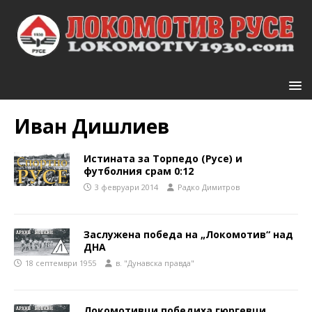
Иван Дишлиев
Истината за Торпедо (Русе) и
футболния срам 0:12
3 февруари 2014
Радко Димитров
Заслужена победа на „Локомотив“ над
ДНА
18 септември 1955
в. "Дунавска правда"
Локомотивци победиха гюргевци