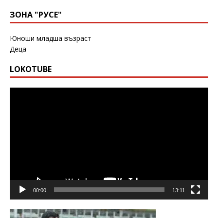
ЗОНА "РУСЕ"
Юноши младша възраст
Деца
LOKOTUBE
Видео
00:00
13:11