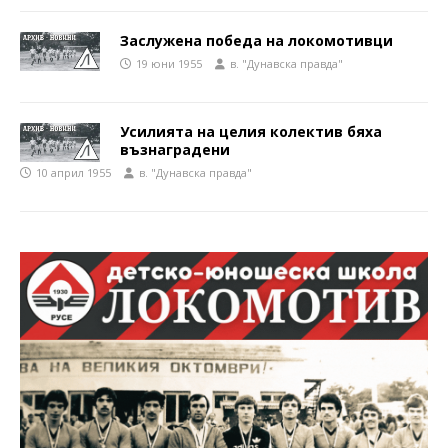
Заслужена победа на локомотивци
19 юни 1955
в. "Дунавска правда"
Усилията на целия колектив бяха
възнаградени
10 април 1955
в. "Дунавска правда"