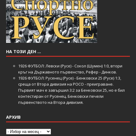
НА ТОЗИ ДЕН …
1926
ФУТБОЛ: Левски (Русе) - Сокол (Шумен) 1:0, втори
кръг на Държавното първенство, Рефер - Динков.
1926
ФУТБОЛ: Русенец (Русе) - Бенковски 25 (Русе) 1:3,
среща от Втора дивизия на РОСО - преиграване.
Първият мач е завършил 3:2 за Бенковски 25, но е бил
контестиран от Русенец. Бенковски печели
първенството на Втора дивизия.
АРХИВ