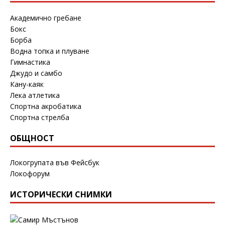
Академично гребане
Бокс
Борба
Водна топка и плуване
Гимнастика
Джудо и самбо
Кану-каяк
Лека атлетика
Спортна акробатика
Спортна стрелба
ОБЩНОСТ
Локогрупата във Фейсбук
Локофорум
ИСТОРИЧЕСКИ СНИМКИ