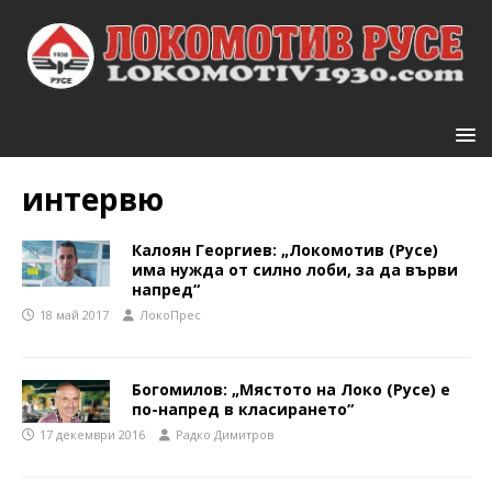
интервю
Калоян Георгиев: „Локомотив (Русе)
има нужда от силно лоби, за да върви
напред“
18 май 2017
ЛокоПрес
Богомилов: „Мястото на Локо (Русе) е
по-напред в класирането“
17 декември 2016
Радко Димитров