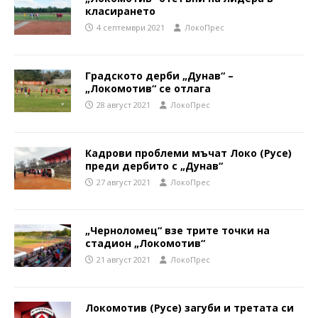
класирането
4 септември 2021
ЛокоПрес
Градското дерби „Дунав“ –
„Локомотив“ се отлага
28 август 2021
ЛокоПрес
Кадрови проблеми мъчат Локо (Русе)
преди дербито с „Дунав“
27 август 2021
ЛокоПрес
„Черноломец“ взе трите точки на
стадион „Локомотив“
21 август 2021
ЛокоПрес
Локомотив (Русе) загуби и третата си