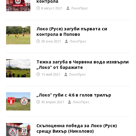
контрола
8 август 2021
ЛокоПрес
Локо (Русе) загуби първата си
контрола в Попово
28 юли 2021
ЛокоПрес
Тежка загуба в Червена вода изхвърли
„Локо“ от баражите
15 май 2021
ЛокоПрес
„Локо“ губи с 4:6 в голов трилър
30 април 2021
ЛокоПрес
Скъпоценна победа за Локо (Русе)
срещу Вихър (Николово)