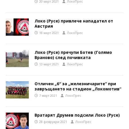
20 март 2021
ЛокоПрес
Локо (Русе) привлече нападател от
Австрия
18 март 2021
ЛокоПрес
Локо (Русе) пречупи Ботев (Голямо
Враново) след почивката
13 март 2021
ЛокоПрес
Отличен „6″ за „железничарите“ при
завръщането на стадион „Локомотив“
7 март 2021
ЛокоПрес
Вратарят Друмев подсили Локо (Русе)
28 февруари 2021
ЛокоПрес