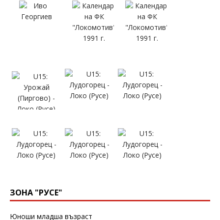
ЗОНА "РУСЕ"
Юноши младша възраст