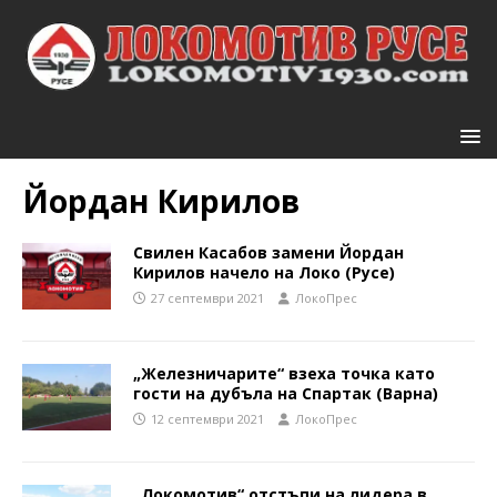
Йордан Кирилов
Свилен Касабов замени Йордан
Кирилов начело на Локо (Русе)
27 септември 2021
ЛокоПрес
„Железничарите“ взеха точка като
гости на дубъла на Спартак (Варна)
12 септември 2021
ЛокоПрес
„Локомотив“ отстъпи на лидера в