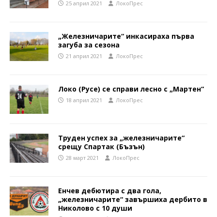
25 април 2021
ЛокоПрес
„Железничарите“ инкасираха първа
загуба за сезонa
21 април 2021
ЛокоПрес
Локо (Русе) се справи лесно с „Мартен“
18 април 2021
ЛокоПрес
Труден успех за „железничарите“
срещу Спартак (Бъзън)
28 март 2021
ЛокоПрес
Енчев дебютира с два гола,
„железничарите“ завършиха дербито в
Николово с 10 души