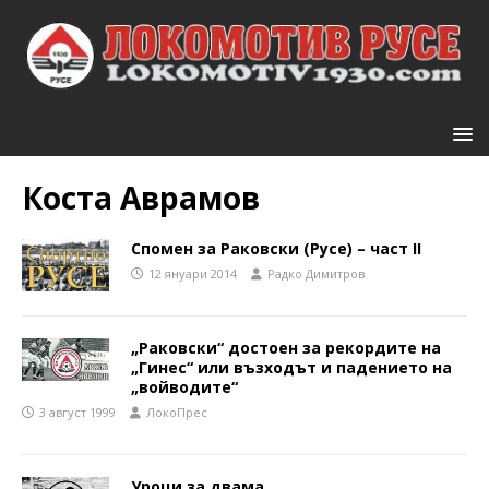
Коста Аврамов
Спомен за Раковски (Русе) – част II
12 януари 2014
Радко Димитров
„Раковски“ достоен за рекордите на
„Гинес“ или възходът и падението на
„войводите“
3 август 1999
ЛокоПрес
Уроци за двама