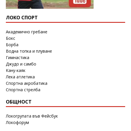
ЛОКО СПОРТ
Академично гребане
Бокс
Борба
Водна топка и плуване
Гимнастика
Джудо и самбо
Кану-каяк
Лека атлетика
Спортна акробатика
Спортна стрелба
ОБЩНОСТ
Локогрупата във Фейсбук
Локофорум