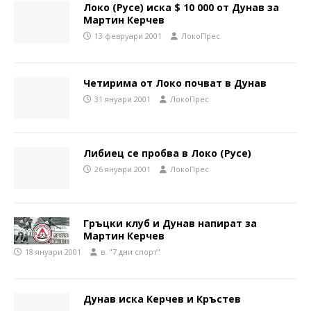
Локо (Русе) иска $ 10 000 от Дунав за
Мартин Керчев
13 февруари 2001
ЛокоПрес
Четирима от Локо почват в Дунав
31 януари 2001
ЛокоПрес
Либиец се пробва в Локо (Русе)
26 януари 2001
ЛокоПрес
Гръцки клуб и Дунав напират за
Мартин Керчев
18 януари 2001
в. "7 дни спорт"
Дунав иска Керчев и Кръстев