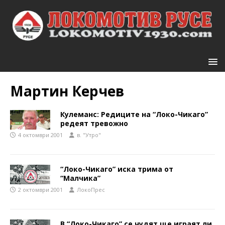
Мартин Керчев
Кулеманс: Редиците на “Локо-Чикаго”
редеят тревожно
4 октомври 2001
в. "Утро"
“Локо-Чикаго” иска трима от
“Малчика”
2 октомври 2001
ЛокоПрес
В “Локо-Чикаго” се чудят ще играят ли