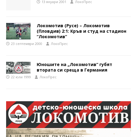
13 януари 2001
ЛокоПрес
Локомотив (Русе) – Локомотив
(Пловдив) 2:1: Кръв и студ на стадион
“Локомотив”
23 септември 2000
ЛокоПрес
Юношите на „Локомотив“ губят
втората си среща в Германия
22 юли 1999
ЛокоПрес