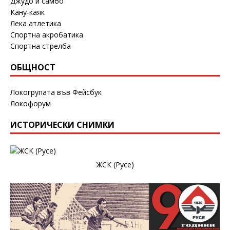
Джудо и самбо
Кану-каяк
Лека атлетика
Спортна акробатика
Спортна стрелба
ОБЩНОСТ
Локогрупата във Фейсбук
Локофорум
ИСТОРИЧЕСКИ СНИМКИ
ЖСК (Русе)