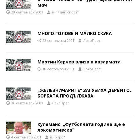
мач
29 септември 2001
в. "7 дни спорт"
МНОГО ГОЛОВЕ И МАЛКО СКУКА
23 септември 2001
ЛокоПрес
Мартин Керчев влиза в казармата
18 септември 2001
ЛокоПрес
„ЖЕЛЕЗНИЧАРИТЕ“ ЗАГУБИХА ДЕРБИТО,
БОРБАТА ПРОДЪЛЖАВА
16 септември 2001
ЛокоПрес
Кулеманс: „Футболната година ще е
локомотивска“
4 септември 2001
в. "Утро"