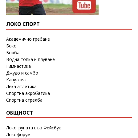
ЛОКО СПОРТ
Академично гребане
Бокс
Борба
Водна топка и плуване
Гимнастика
Джудо и самбо
Кану-каяк
Лека атлетика
Спортна акробатика
Спортна стрелба
ОБЩНОСТ
Локогрупата във Фейсбук
Локофорум