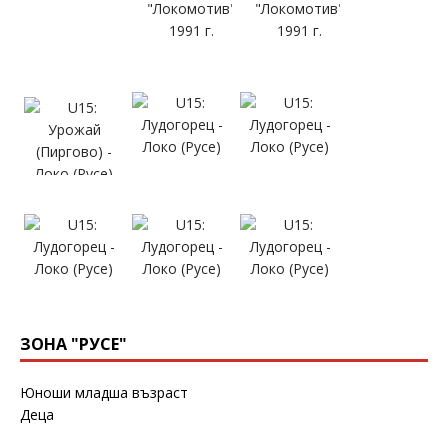
ЗОНА "РУСЕ"
Юноши младша възраст
Деца