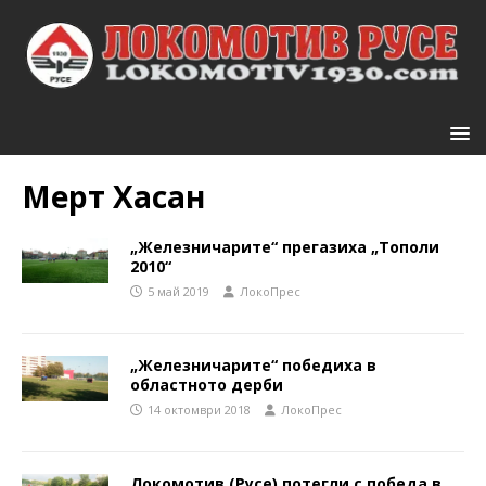
Мерт Хасан
„Железничарите“ прегазиха „Тополи
2010“
5 май 2019
ЛокоПрес
„Железничарите“ победиха в
областното дерби
14 октомври 2018
ЛокоПрес
Локомотив (Русе) потегли с победа в