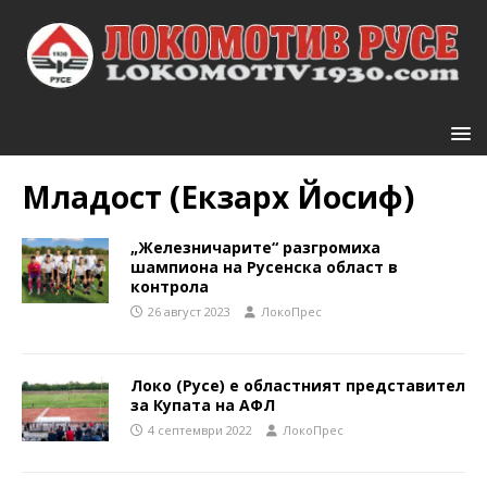
Младост (Екзарх Йосиф)
„Железничарите“ разгромиха
шампиона на Русенска област в
контрола
26 август 2023
ЛокоПрес
Локо (Русе) е областният представител
за Купата на АФЛ
4 септември 2022
ЛокоПрес