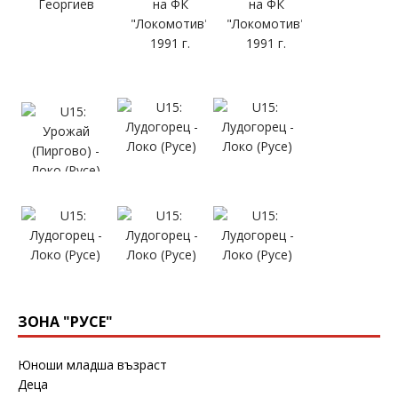
ЗОНА "РУСЕ"
Юноши младша възраст
Деца