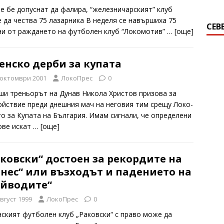
не бе допуснат да фалира, “железничарският” клуб
 да чества 75 лазарника В неделя се навършиха 75
СЕВ
ни от раждането на футболен клуб “Локомотив”
… [oще]
енско дерби за купата
 октомври 2001
ЛокоПрес
0
ши треньорът на Дунав Никола Христов призова за
ойствие преди днешния мач на неговия тим срещу Локо-
го за Купата на България. Имам сигнали, че определени
ове искат
… [oще]
ковски“ достоен за рекордите на
нес“ или възходът и падението на
ойводите“
август 1999
ЛокоПрес
0
нският футболен клуб „Раковски“ с право може да