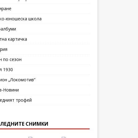
иране
ко-юношеска школа
албуми
тна картичка
рия
н по сезон
л 1930
ион „Локомотив“
в-Новини
едният трофей
ЛЕДНИТЕ СНИМКИ