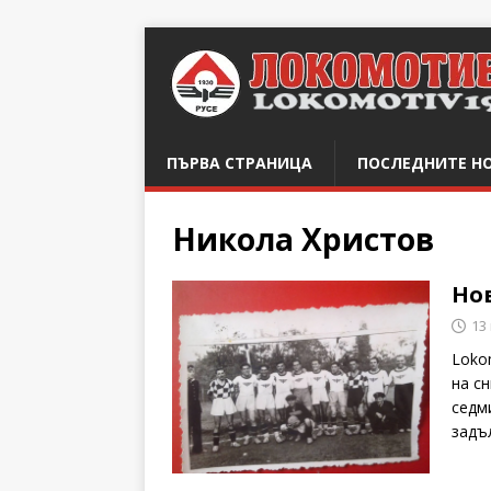
ПЪРВА СТРАНИЦА
ПОСЛЕДНИТЕ Н
Никола Христов
Нов
13
Loko
на с
седм
задъ