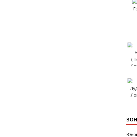
ЗОН
Юнош