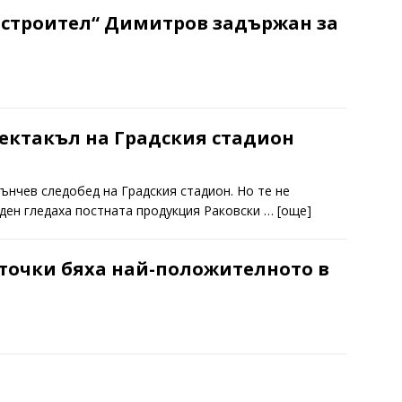
остроител“ Димитров задържан за
ектакъл на Градския стадион
лънчев следобед на Градския стадион. Но те не
 ден гледаха постната продукция Раковски
… [oще]
 точки бяха най-положителното в