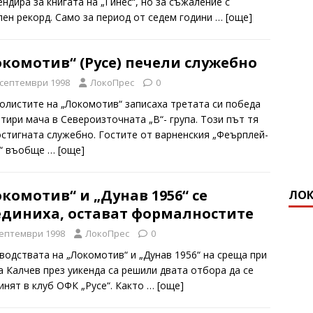
ндира за книгата на „Гинес“, но за съжаление с
лен рекорд. Само за период от седем години
… [oще]
комотив“ (Русе) печели служебно
 септември 1998
ЛокоПрес
0
олистите на „Локомотив“ записаха третата си победа
етири мача в Североизточната „В“- група. Този път тя
остигната служебно. Гостите от варненския „Феърплей-
“ въобще
… [oще]
комотив“ и „Дунав 1956“ се
ЛОК
единиха, остават формалностите
септември 1998
ЛокоПрес
0
водствата на „Локомотив“ и „Дунав 1956“ на среща при
а Калчев през уикенда са решили двата отбора да се
инят в клуб ОФК „Русе“. Както
… [oще]