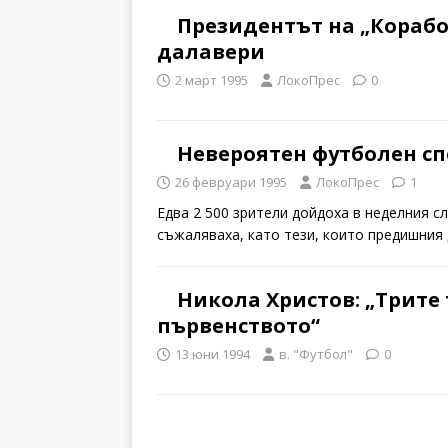
Президентът на „Кораб
далавери
2 март 1995
ЛокоПрес
0
Невероятен футболен сп
26 февруари 1995
ЛокоПрес
1
Едва 2 500 зрители дойдоха в неделния с
съжаляваха, като тези, които предишния
Никола Христов: „Трите
първенството“
13 юни 1994
в. "Футбол"
0