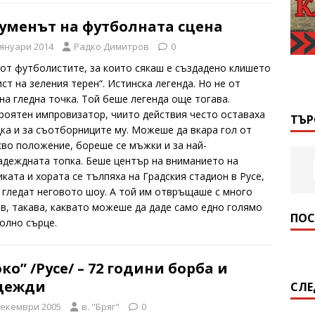
уменът на футболната сцена
 януари 2014
Радко Димитров
0
 от футболистите, за които сякаш е създадено клишето
ст на зеления терен“. Истинска легенда. Но не от
на гледна точка. Той беше легенда още тогава.
роятен импровизатор, чиито действия често оставаха
ТЪР
дка и за съотборниците му. Можеше да вкара гол от
кво положение, бореше се мъжки и за най-
адеждната топка. Беше център на вниманието на
иката и хората се тълпяха на Градския стадион в Русе,
а гледат неговото шоу. А той им отвръщаше с много
в, такава, каквато можеше да даде само едно голямо
ПОС
олно сърце.
ко” /Русе/ – 72 години борба и
дежди
СЛЕ
декември 2005
в. "Бряг"
0