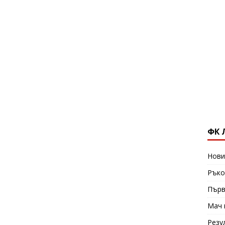
ФК 
Нови
Ръко
Първ
Мач 
Резу