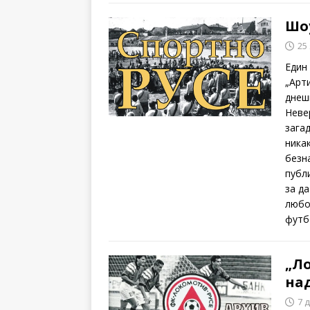
Шо
25
Един
„Арти
днеш
Неве
зага
ника
безн
публ
за д
любо
футб
„Ло
на
7 