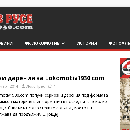
ОВИНИ
ФК ЛОКОМОТИВ
ИСТОРИЯ
ФОТОАЛ
и дарения за Lokomotiv1930.com
 март 2014
ЛокоПрес
1
motiv1930.com получи сериозни дарения под формата
нимков материал и информация в последните няколко
ици. Списъкът с дарителите е дълъг, което ни
лжава да продължим
… [oще]