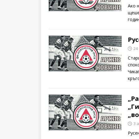
Ако 
щеше
годи
Рус
24
Стар
спок
Чика
кръг
„Ра
„Ги
„в
3 
Русе