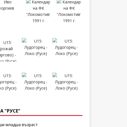
А "РУСЕ"
и младша възраст