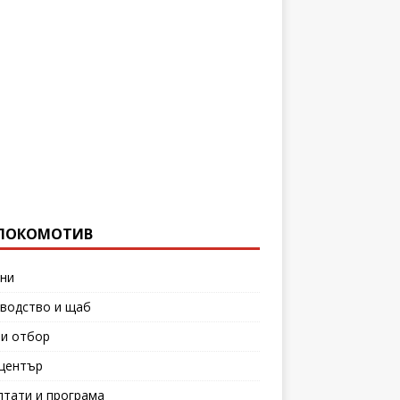
ЛОКОМОТИВ
ни
водство и щаб
и отбор
център
лтати и програма