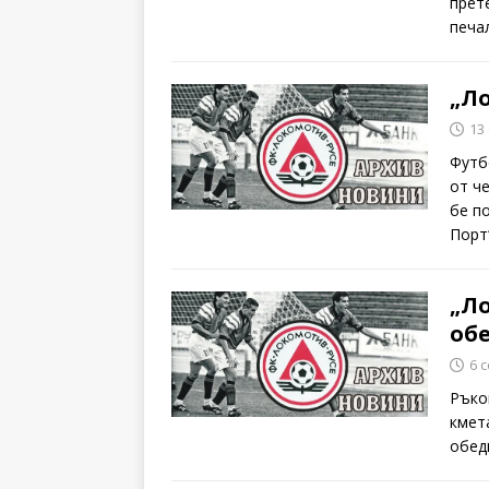
прете
печа
„Ло
13
Футб
от ч
бе п
Порт
„Ло
об
6 
Ръко
кмет
обед