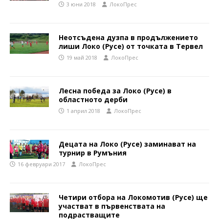
3 юни 2018
ЛокоПрес
Неотсъдена дузпа в продължението
лиши Локо (Русе) от точката в Тервел
19 май 2018
ЛокоПрес
Лесна победа за Локо (Русе) в
областното дерби
1 април 2018
ЛокоПрес
Децата на Локо (Русе) заминават на
турнир в Румъния
16 февруари 2017
ЛокоПрес
Четири отбора на Локомотив (Русе) ще
участват в първенствата на
подрастващите