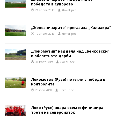
победата в Суворово
21 април 2019
ЛокоПрес
„Железничарите“ прегазиха „Калиакра“
17 април 2019
ЛокоПрес
„Локомотив“ надделя над „Бенковски“
в областното дерби
31 март 2019
ЛокоПрес
Локомотив (Русе) потегли с победа в
контролите
20 юли 2018
ЛокоПрес
Локо (Русе) вкара осем и финишира
трети на североизток