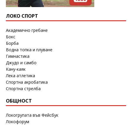
ЛОКО СПОРТ
Академично гребане
Бокс
Борба
Водна топка и плуване
Гимнастика
Джудо и самбо
Кану-каяк
Лека атлетика
Спортна акробатика
Спортна стрелба
ОБЩНОСТ
Локогрупата във Фейсбук
Локофорум