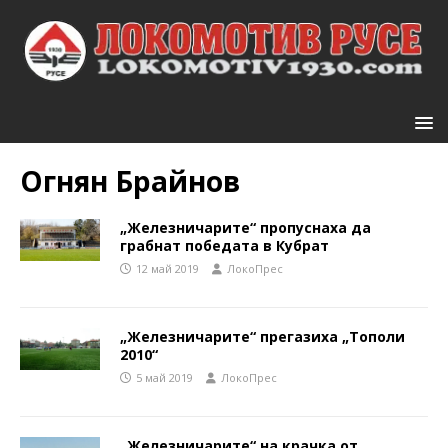
Огнян Брайнов
„Железничарите“ пропуснаха да
грабнат победата в Кубрат
12 май 2019
ЛокоПрес
„Железничарите“ прегазиха „Тополи
2010“
5 май 2019
ЛокоПрес
„Железничарите“ на крачка от