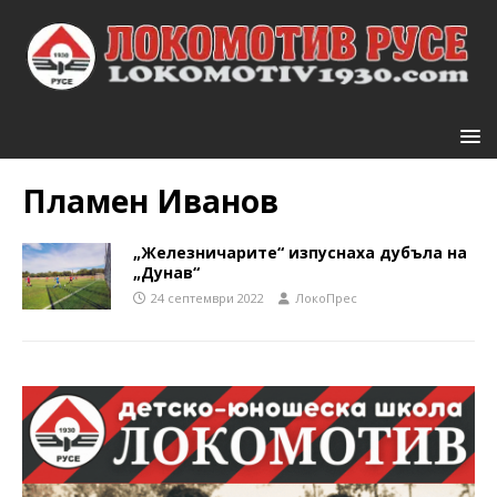
Пламен Иванов
„Железничарите“ изпуснаха дубъла на
„Дунав“
24 септември 2022
ЛокоПрес