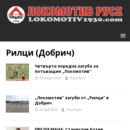
Рилци (Добрич)
Четвърта поредна загуба за
потъващия „Локомотив“
14 април 2024
ЛокоПрес
„Локомотив“ загуби от „Рилци“ в
Добрич
20 май 2023
ЛокоПрес
ПРЕДИ МАЧА: Станислав Ботев