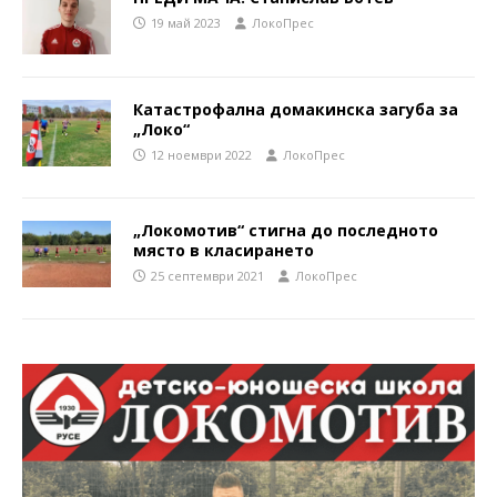
19 май 2023
ЛокоПрес
Катастрофална домакинска загуба за
„Локо“
12 ноември 2022
ЛокоПрес
„Локомотив“ стигна до последното
място в класирането
25 септември 2021
ЛокоПрес