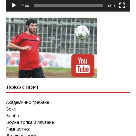
00:00
13:11
ЛОКО СПОРТ
Академично гребане
Бокс
Борба
Водна топка и плуване
Гимнастика
Джудо и самбо