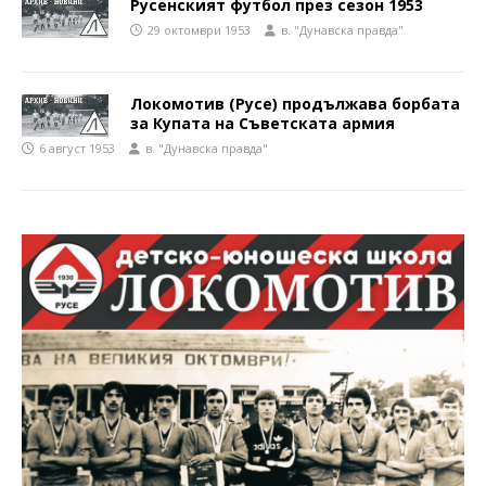
Русенският футбол през сезон 1953
29 октомври 1953
в. "Дунавска правда"
Локомотив (Русе) продължава борбата
за Купата на Съветската армия
6 август 1953
в. "Дунавска правда"