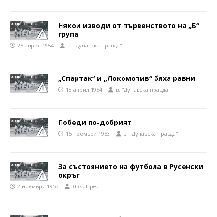
Някои изводи от първенството на „Б“
група
25 април 1954
в. "Дунавска правда"
„Спартак“ и „Локомотив“ бяха равни
18 април 1954
в. "Дунавска правда"
Победи по-добрият
15 ноември 1953
в. "Дунавска правда"
За състоянието на футбола в Русенски
окръг
2 ноември 1953
ЛокоПрес