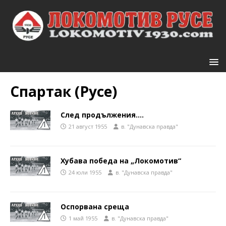
Спартак (Русе)
След продължения….
21 август 1955
в. "Дунавска правда"
Хубава победа на „Локомотив“
24 юли 1955
в. "Дунавска правда"
Оспорвана среща
1 май 1955
в. "Дунавска правда"