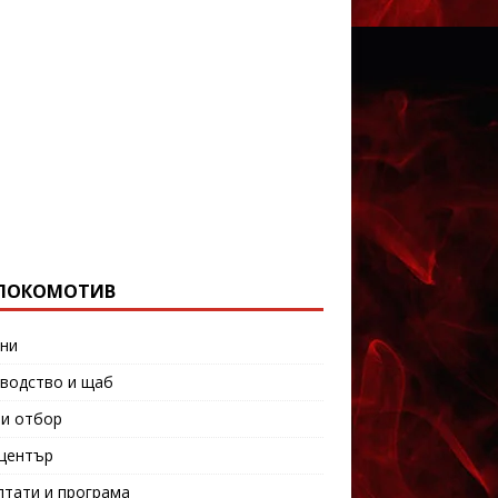
ЛОКОМОТИВ
ни
водство и щаб
и отбор
център
лтати и програма