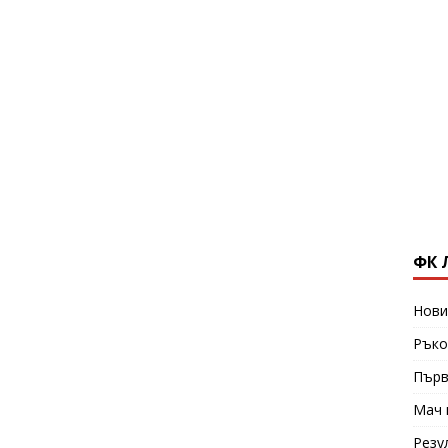
ФК 
Нови
Ръко
Първ
Мач 
Резу