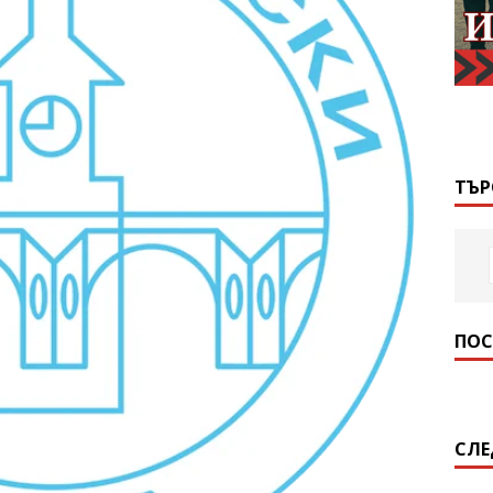
ТЪР
ПОС
СЛЕ