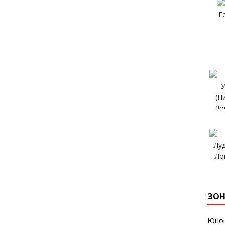
ЗОН
Юнош