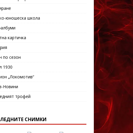
иране
ко-юношеска школа
албуми
тна картичка
рия
н по сезон
л 1930
ион „Локомотив“
в-Новини
едният трофей
ЛЕДНИТЕ СНИМКИ