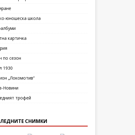
иране
ко-юношеска школа
албуми
тна картичка
рия
н по сезон
л 1930
ион „Локомотив“
в-Новини
едният трофей
ЛЕДНИТЕ СНИМКИ