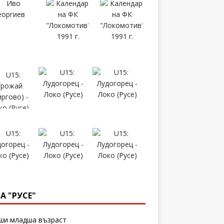
А "РУСЕ"
и младша възраст