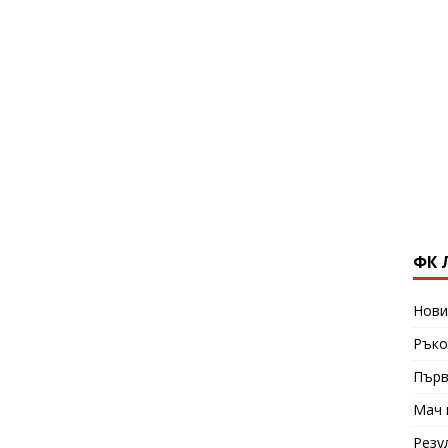
ФК 
Нови
Ръко
Първ
Мач 
Резу