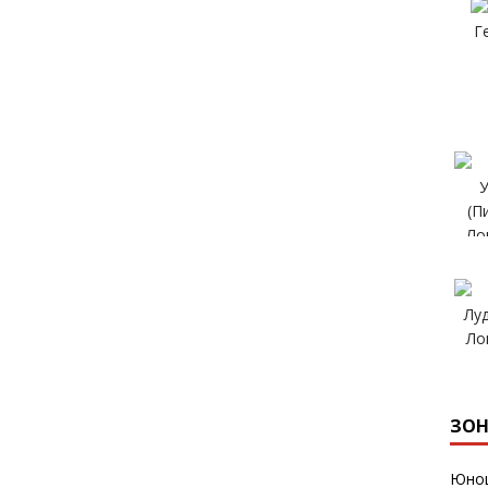
ЗОН
Юнош