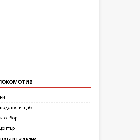
ЛОКОМОТИВ
ни
водство и щаб
и отбор
център
лтати и програма