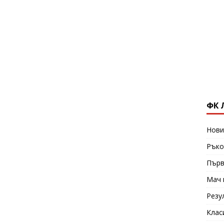
ФК 
Нови
Ръко
Първ
Мач 
Резу
Клас