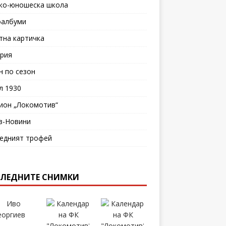
ко-юношеска школа
албуми
тна картичка
рия
н по сезон
л 1930
ион „Локомотив“
в-Новини
едният трофей
ЛЕДНИТЕ СНИМКИ