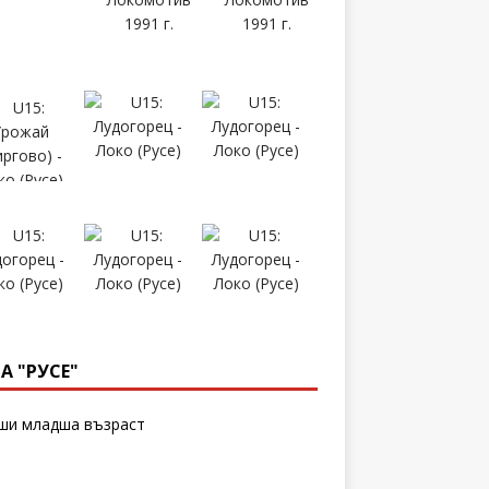
А "РУСЕ"
и младша възраст