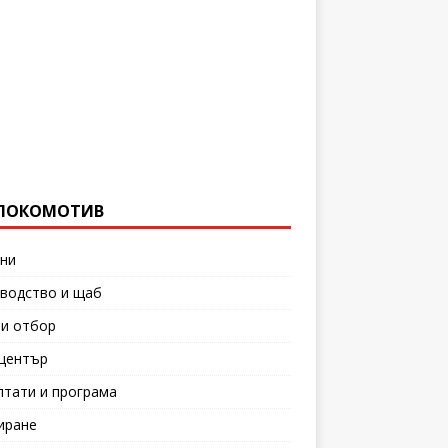
ЛОКОМОТИВ
ни
водство и щаб
и отбор
център
лтати и програма
иране