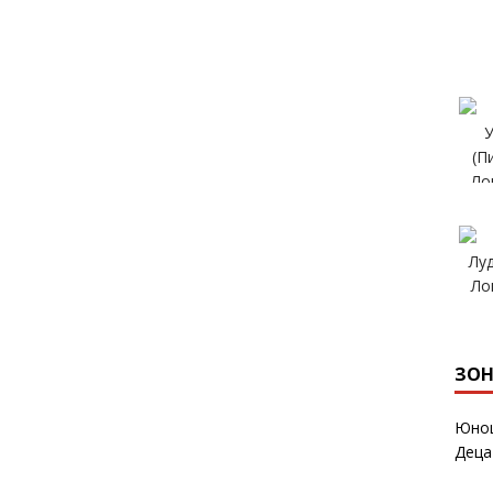
ЗОН
Юнош
Деца