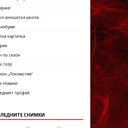
иране
ко-юношеска школа
албуми
тна картичка
рия
н по сезон
л 1930
ион „Локомотив“
в-Новини
едният трофей
ЛЕДНИТЕ СНИМКИ