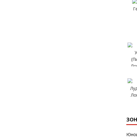
ЗОН
Юнош