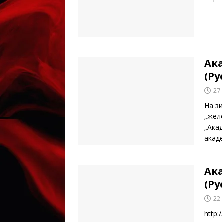
Ак
(Ру
27
На з
„жел
„Ака
акад
Ак
(Ру
22
http: