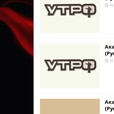
16
Ак
(Ру
23
Ак
(Ру