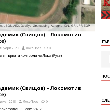
SDA, USGS, AEX, GeoEye, Getmapping, Aerogrid, IGN, IGP, UPR-EGP,
адемик (Свищов) – Локомотив
се)
ТЪР
 януари 2023
ЛокоПрес
0
а в първата контрола на Локо (Русе)
ПОС
адемик (Свищов) – Локомотив
се)
СЛЕ
август 2018
ЛокоПрес
0
//lokomotiv1930.com/7407