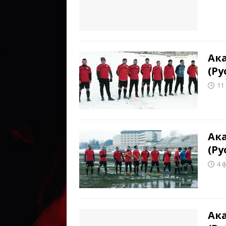
Ак
(Ру
11
Ак
(Ру
4 
Ак