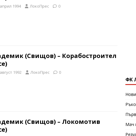
 април 1994
ЛокоПрес
0
адемик (Свищов) – Корабостроител
се)
 август 1992
ЛокоПрес
0
ФК 
Нови
Ръко
Първ
адемик (Свищов) – Локомотив
Мач 
се)
Резу