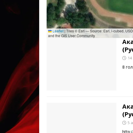
Leaflet
|
Tiles © Esri — Source: Esri, i-cubed, U
and the GIS User Community
Ак
(Ру
14
8 гол
Ак
(Ру
5 
http: