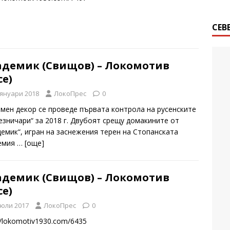
СЕВ
адемик (Свищов) – Локомотив
се)
 януари 2018
ЛокоПрес
0
имен декор се проведе първата контрола на русенските
езничари“ за 2018 г. Двубоят срещу домакините от
демик“, игран на заснежения терен на Стопанската
емия
… [oще]
адемик (Свищов) – Локомотив
се)
 юли 2017
ЛокоПрес
0
//lokomotiv1930.com/6435