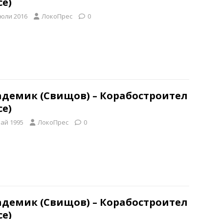
се)
 юли 2016
ЛокоПрес
0
адемик (Свищов) – Корабостроител
се)
май 1995
ЛокоПрес
0
адемик (Свищов) – Корабостроител
се)