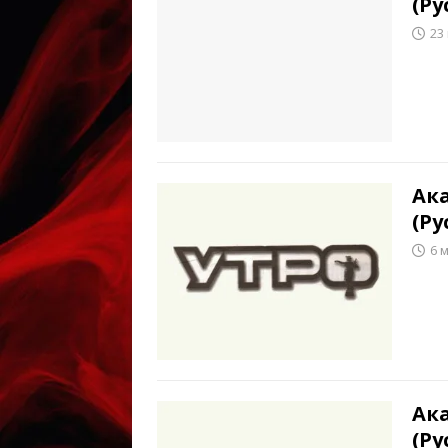
(Ру
23
Ак
(Ру
6 
Ак
(Ру