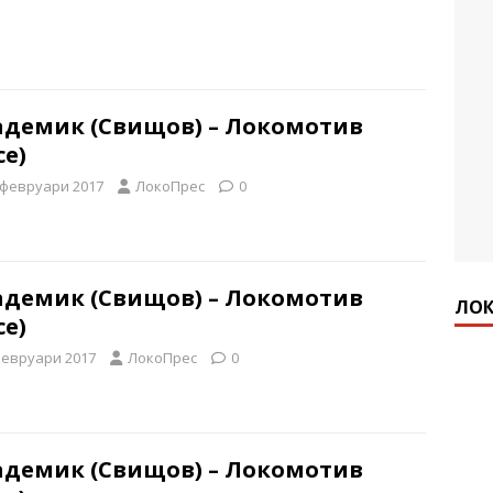
адемик (Свищов) – Локомотив
се)
 февруари 2017
ЛокоПрес
0
адемик (Свищов) – Локомотив
ЛОК
се)
февруари 2017
ЛокоПрес
0
адемик (Свищов) – Локомотив