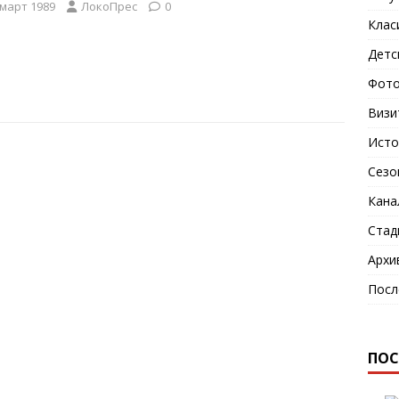
 март 1989
ЛокоПрес
0
Клас
Детс
Фото
Визи
Исто
Сезо
Кана
Стад
Архи
Посл
ПОС