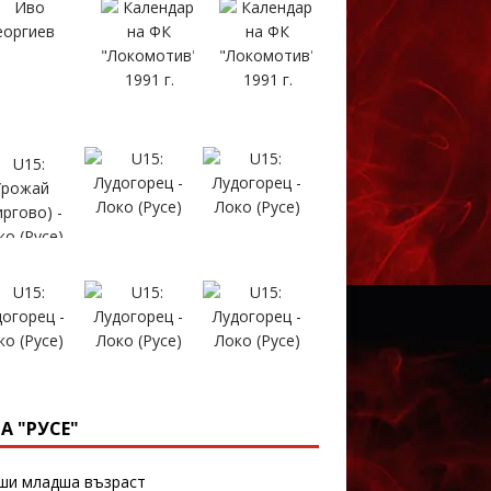
А "РУСЕ"
и младша възраст