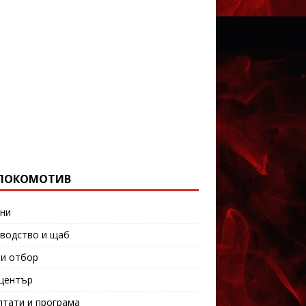
ЛОКОМОТИВ
ни
водство и щаб
и отбор
център
лтати и програма