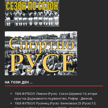
НА ТОЗИ ДЕН …
1926
ФУТБОЛ: Левски (Русе) - Сокол (Шумен) 1:0, втори
кръг на Държавното първенство, Рефер - Динков.
1926
ФУТБОЛ: Русенец (Русе) - Бенковски 25 (Русе) 1:3,
среща от Втора дивизия на РОСО - преиграване.