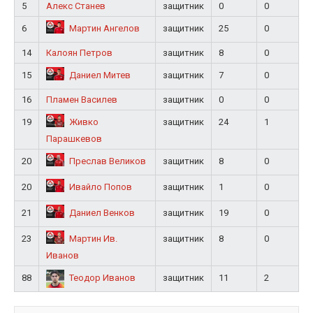
5
Алекс Станев
защитник
0
0
6
защитник
25
0
Мартин Ангелов
14
Калоян Петров
защитник
8
0
15
защитник
7
0
Даниел Митев
16
Пламен Василев
защитник
0
0
19
защитник
24
1
Живко
Парашкевов
20
защитник
8
0
Преслав Великов
20
защитник
1
0
Ивайло Попов
21
защитник
19
0
Даниел Венков
23
защитник
8
0
Мартин Ив.
Иванов
88
защитник
11
2
Теодор Иванов