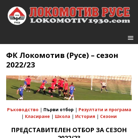
ФК Локомотив (Русе) – сезон
2022/23
Ръководство
|
Първи отбор
|
Резултати и програма
|
Класиране
|
Школа
|
История
|
Сезони
ПРЕДСТАВИТЕЛЕН ОТБОР ЗА СЕЗОН
2022/23