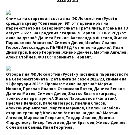
Снимка на стартовия състав на ФК Локомотив (Русе) в
срещата срещу "Септември '98" от първия кръг на
първенството на Североизточната Трета лига, играна на 13
август 2022 г. на Градския стадион в Тервел. ВТОРИ РЕД /от
ляво на дясно/: Даниел Венков, Александър Ангелов, Живко
Парашкевов /капитан/, Симеон Дочев, Ивайло Иванов,
Гюрсес Александров; ПЪРВИ РЕД / от ляво на дясно/: Иван
Димитров, Бисер Георгиев, Живко Дончев, Мартин Ангелов,
Алекс Стойчев. ФОТО: "Новините Тервел".
Отборът на ФК Локомотив (Русе) - участник в първенството
на Североизточната Трета лига за сезон 2022/23, сниман на
12 февруари 2023 г. Прави /от ляво на дясно/: Мартин
Иванов, Преслав Иванов, Станислав Ботев, Даниел Венков,
Даниел Митев, Симеон Дочев, Златко Златев /играещ
треньор на вратарите/, Живко Парашкевов /капитан/,
Преслав Великов, Калоян Петров, Ивелин Спасов,
Александър Ангелов, Мартин Маринов, Свилен Касабов /
старши треньор/; Клекнали /от ляво на дясно/: Мартин
Ангелов, Мирослав Георгиев, Теодор Иванов, Драгош
Фирцулеску, Бисер Георгиев, Дани Братоев, Живко Дончев,
Сюлейман Салим, Иван Георгиев.