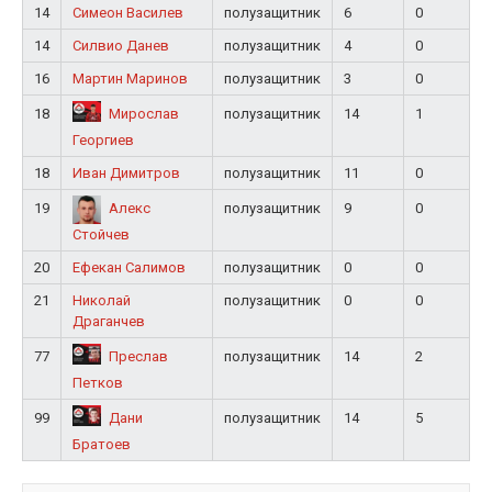
14
Симеон Василев
полузащитник
6
0
14
Силвио Данев
полузащитник
4
0
16
Мартин Маринов
полузащитник
3
0
18
полузащитник
14
1
Мирослав
Георгиев
18
Иван Димитров
полузащитник
11
0
19
полузащитник
9
0
Алекс
Стойчев
20
Ефекан Салимов
полузащитник
0
0
21
Николай
полузащитник
0
0
Драганчев
77
полузащитник
14
2
Преслав
Петков
99
полузащитник
14
5
Дани
Братоев