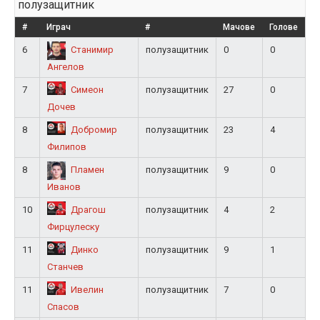
полузащитник
#
Играч
#
Мачове
Голове
6
полузащитник
0
0
Станимир
Ангелов
7
полузащитник
27
0
Симеон
Дочев
8
полузащитник
23
4
Добромир
Филипов
8
полузащитник
9
0
Пламен
Иванов
10
полузащитник
4
2
Драгош
Фирцулеску
11
полузащитник
9
1
Динко
Станчев
11
полузащитник
7
0
Ивелин
Спасов