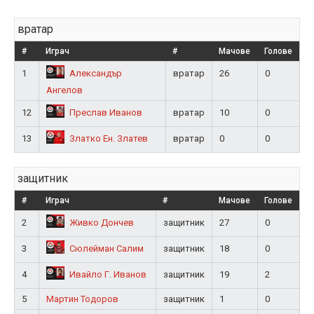
вратар
#
Играч
#
Мачове
Голове
1
вратар
26
0
Александър
Ангелов
12
вратар
10
0
Преслав Иванов
13
вратар
0
0
Златко Ен. Златев
защитник
#
Играч
#
Мачове
Голове
2
защитник
27
0
Живко Дончев
3
защитник
18
0
Сюлейман Салим
4
защитник
19
2
Ивайло Г. Иванов
5
Мартин Тодоров
защитник
1
0