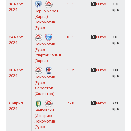
16 март
1 - 1
Инфо
XIX
2024
кръг
Черно море II
(Варна) -
Локомотив
(Русе)
24 март
0 - 1
Инфо
XX
2024
кръг
Локомотив
(Русе) -
Спартак 1918 II
(Варна)
30 март
1 - 2
Инфо
XXI
2024
кръг
Локомотив
(Русе) -
Доростол
(Силистра)
6 април
7 - 0
Инфо
XXII
2024
кръг
Бенковски
(Исперих) -
Локомотив
(Русе)