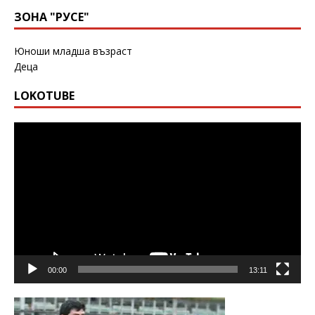
ЗОНА "РУСЕ"
Юноши младша възраст
Деца
LOKOTUBE
Видео
00:00
13:11