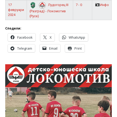
17
7 - 0
Инфо
Лудогорец III
февруари
(Разград) - Локомотив
2024
(Русе)
Сподели:
Facebook
X
WhatsApp
Telegram
Email
Print