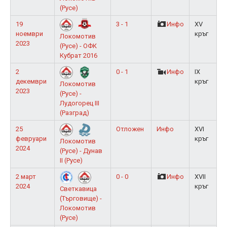
(Русе)
19
3 - 1
Инфо
XV
ноември
кръг
Локомотив
2023
(Русе) - ОФК
Кубрат 2016
2
0 - 1
Инфо
IX
декември
кръг
Локомотив
2023
(Русе) -
Лудогорец III
(Разград)
25
Отложен
Инфо
XVI
февруари
кръг
Локомотив
2024
(Русе) - Дунав
II (Русе)
2 март
0 - 0
Инфо
XVII
2024
кръг
Светкавица
(Търговище) -
Локомотив
(Русе)