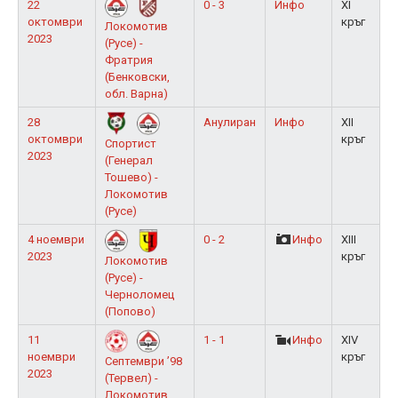
22
0 - 3
Инфо
XI
октомври
кръг
Локомотив
2023
(Русе) -
Фратрия
(Бенковски,
обл. Варна)
28
Анулиран
Инфо
XII
октомври
кръг
Спортист
2023
(Генерал
Тошево) -
Локомотив
(Русе)
4 ноември
0 - 2
Инфо
XIII
2023
кръг
Локомотив
(Русе) -
Черноломец
(Попово)
11
1 - 1
Инфо
XIV
ноември
кръг
Септември ’98
2023
(Тервел) -
Локомотив