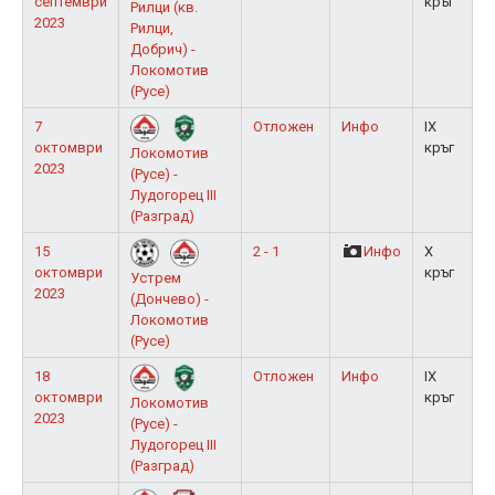
септември
кръг
Рилци (кв.
2023
Рилци,
Добрич) -
Локомотив
(Русе)
7
Отложен
Инфо
IX
октомври
кръг
Локомотив
2023
(Русе) -
Лудогорец III
(Разград)
15
2 - 1
Инфо
X
октомври
кръг
Устрем
2023
(Дончево) -
Локомотив
(Русе)
18
Отложен
Инфо
IX
октомври
кръг
Локомотив
2023
(Русе) -
Лудогорец III
(Разград)