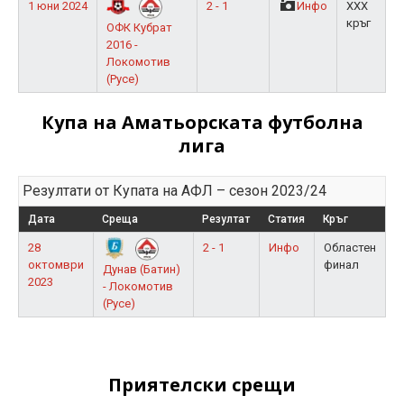
1 юни 2024
2 - 1
Инфо
XXX
кръг
ОФК Кубрат
2016 -
Локомотив
(Русе)
Купа на Аматьорската футболна
лига
Резултати от Купата на АФЛ – сезон 2023/24
Дата
Среща
Резултат
Статия
Кръг
28
2 - 1
Инфо
Областен
октомври
финал
Дунав (Батин)
2023
- Локомотив
(Русе)
Приятелски срещи