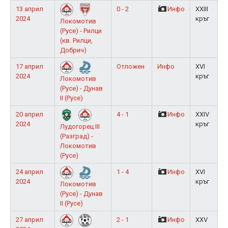
13 април
0 - 2
Инфо
XXIII
2024
кръг
Локомотив
(Русе) - Рилци
(кв. Рилци,
Добрич)
17 април
Отложен
Инфо
XVI
2024
кръг
Локомотив
(Русе) - Дунав
II (Русе)
20 април
4 - 1
Инфо
XXIV
2024
кръг
Лудогорец III
(Разград) -
Локомотив
(Русе)
24 април
1 - 4
Инфо
XVI
2024
кръг
Локомотив
(Русе) - Дунав
II (Русе)
27 април
2 - 1
Инфо
XXV