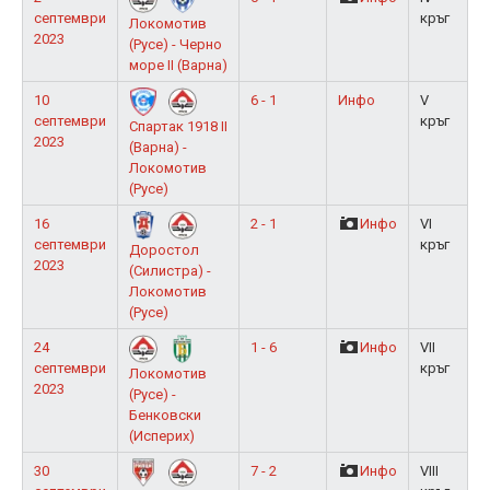
септември
кръг
Локомотив
2023
(Русе) - Черно
море II (Варна)
10
6 - 1
Инфо
V
септември
кръг
Спартак 1918 II
2023
(Варна) -
Локомотив
(Русе)
16
2 - 1
Инфо
VI
септември
кръг
Доростол
2023
(Силистра) -
Локомотив
(Русе)
24
1 - 6
Инфо
VII
септември
кръг
Локомотив
2023
(Русе) -
Бенковски
(Исперих)
30
7 - 2
Инфо
VIII