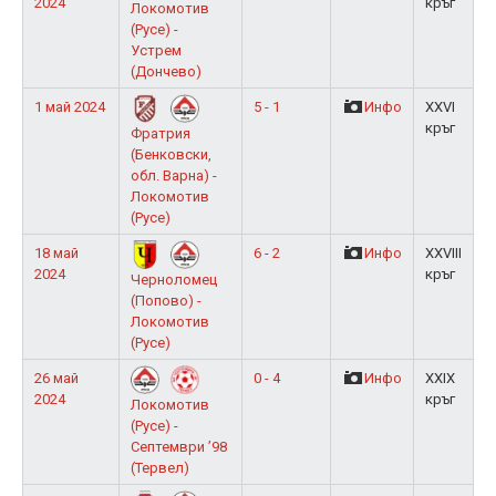
2024
кръг
Локомотив
(Русе) -
Устрем
(Дончево)
1 май 2024
5 - 1
Инфо
XXVI
кръг
Фратрия
(Бенковски,
обл. Варна) -
Локомотив
(Русе)
18 май
6 - 2
Инфо
XXVIII
2024
кръг
Черноломец
(Попово) -
Локомотив
(Русе)
26 май
0 - 4
Инфо
XXIX
2024
кръг
Локомотив
(Русе) -
Септември ’98
(Тервел)