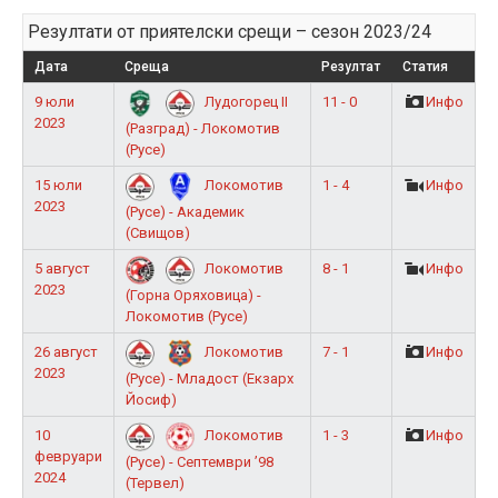
Резултати от приятелски срещи – сезон 2023/24
Дата
Среща
Резултат
Статия
9 юли
11 - 0
Инфо
Лудогорец II
2023
(Разград) - Локомотив
(Русе)
15 юли
1 - 4
Инфо
Локомотив
2023
(Русе) - Академик
(Свищов)
5 август
8 - 1
Инфо
Локомотив
2023
(Горна Оряховица) -
Локомотив (Русе)
26 август
7 - 1
Инфо
Локомотив
2023
(Русе) - Младост (Екзарх
Йосиф)
10
1 - 3
Инфо
Локомотив
февруари
(Русе) - Септември ’98
2024
(Тервел)