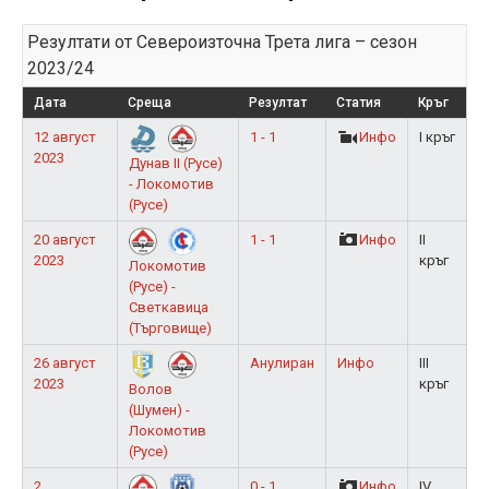
Резултати от Североизточна Трета лига – сезон
2023/24
Дата
Среща
Резултат
Статия
Кръг
12 август
1 - 1
Инфо
I кръг
2023
Дунав II (Русе)
- Локомотив
(Русе)
20 август
1 - 1
Инфо
II
2023
кръг
Локомотив
(Русе) -
Светкавица
(Търговище)
26 август
Анулиран
Инфо
III
2023
кръг
Волов
(Шумен) -
Локомотив
(Русе)
2
0 - 1
Инфо
IV