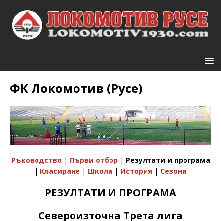
ФК Локомотив (Русе)
Ръководство
|
Първи отбор
|
Резултати и програма
|
Класиране
|
Школа
|
История
|
Сезони
РЕЗУЛТАТИ И ПРОГРАМА
Североизточна Трета лига