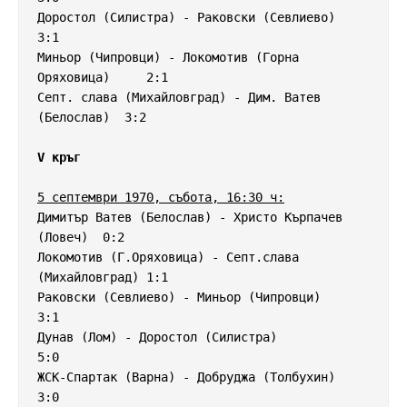
Доростол (Силистра) - Раковски (Севлиево)           
3:1

Миньор (Чипровци) - Локомотив (Горна 
Оряховица)     2:1

Септ. слава (Михайловград) - Дим. Ватев 
(Белослав)  3:2

V кръг
5 септември 1970, събота, 16:30 ч:
Димитър Ватев (Белослав) - Христо Кърпачев 
(Ловеч)  0:2

Локомотив (Г.Оряховица) - Септ.слава 
(Михайловград) 1:1

Раковски (Севлиево) - Миньор (Чипровци)             
3:1

Дунав (Лом) - Доростол (Силистра)                   
5:0

ЖСК-Спартак (Варна) - Добруджа (Толбухин)           
3:0
