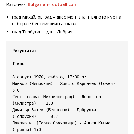
Източник:
Bulgarian-football.com
град Михайловград – днес Монтана. Пълното име на
отбора е Септемврийска слава.
град Толбухин – днес Добрич.
I кръг
8 август 1970, събота, 17:30 ч:
Миньор (Чипровци) - Христо Кърпачев (Ловеч)         
3:0 

Септ. слава (Михайловград) - Доростол 
(Силистра)    1:0

Димитър Ватев (Белослав) - Добруджа 
(Толбухин)      0:2

Локомотив (Горна Оряховица) - Ангел Кънчев 
(Трявна) 1:0
