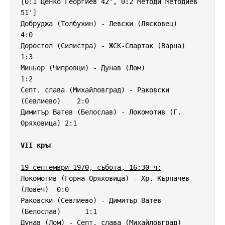
[0:1 Ценко Георгиев 42', 0:2 Методи Методиев 
51']

Добруджа (Толбухин) - Левски (Лясковец)             
4:0

Доростол (Силистра) - ЖСК-Спартак (Варна)           
1:3

Миньор (Чипровци) - Дунав (Лом)                     
1:2

Септ. слава (Михайловград) - Раковски 
(Севлиево)    2:0

Димитър Ватев (Белослав) - Локомотив (Г. 
Оряховица) 2:1

VII кръг
19 септември 1970, събота, 16:30 ч:
Локомотив (Горна Оряховица) - Хр. Кърпачев 
(Ловеч)  0:0

Раковски (Севлиево) - Димитър Ватев 
(Белослав)      1:1

Дунав (Лом) - Септ. слава (Михайловград)            