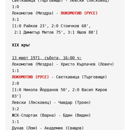
Светкавица (Търговище) - Левски (Лясковец)          
1:0

Локомотив (Мездра) - 
ЛОКОМОТИВ (РУСЕ)
3:1

[1:0 Райков 23', 2:0 Стоичков 68',

 2:1 Димитър Митов 75', 3:1 Яшов 88']

XIX кръг
13 март 1971, събота, 16:00 ч:
Локомотив (Мездра) - Христо Кърпачев (Ловеч)        
ЛОКОМОТИВ (РУСЕ)
 - Светкавица (Търговище)           
2:0

[1:0 Никола Йорданов 50', 2:0 Васил Киров 
83']

Левски (Лясковец) - Чавдар (Троян)                  
3:2

ЖСК-Спартак (Варна) - Бдин (Видин)                  
1:1

Дунав (Лом) - Академик (Свищов)                     