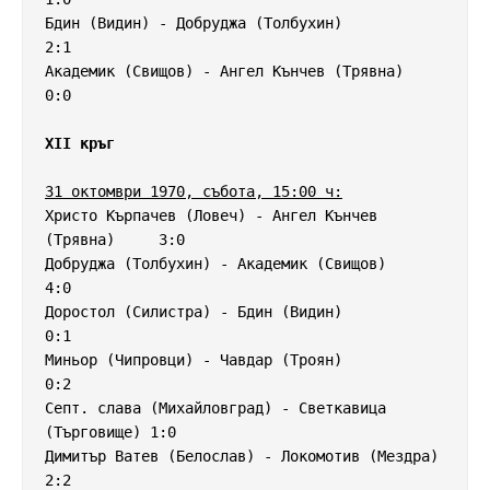
Бдин (Видин) - Добруджа (Толбухин)                  
2:1

Академик (Свищов) - Ангел Кънчев (Трявна)           
0:0

XII кръг
31 октомври 1970, събота, 15:00 ч:
Христо Кърпачев (Ловеч) - Ангел Кънчев 
(Трявна)     3:0

Добруджа (Толбухин) - Академик (Свищов)             
4:0

Доростол (Силистра) - Бдин (Видин)                  
0:1

Миньор (Чипровци) - Чавдар (Троян)                  
0:2

Септ. слава (Михайловград) - Светкавица 
(Търговище) 1:0

Димитър Ватев (Белослав) - Локомотив (Мездра)       
2:2
