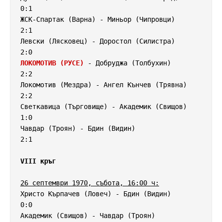
0:1

ЖСК-Спартак (Варна) - Миньор (Чипровци)             
2:1

Левски (Лясковец) - Доростол (Силистра)             
ЛОКОМОТИВ (РУСЕ)
 - Добруджа (Толбухин)              
2:2

Локомотив (Мездра) - Ангел Кънчев (Трявна)          
2:2

Светкавица (Търговище) - Академик (Свищов)          
1:0

Чавдар (Троян) - Бдин (Видин)                       
2:1

VIII кръг
26 септември 1970, събота, 16:00 ч:
Христо Кърпачев (Ловеч) - Бдин (Видин)              
0:0

Академик (Свищов) - Чавдар (Троян)                  