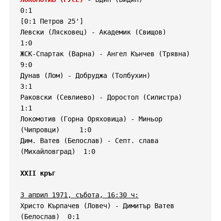
0:1

[0:1 Петров 25']

Левски (Лясковец) - Академик (Свищов)               
1:0

ЖСК-Спартак (Варна) - Ангел Кънчев (Трявна)         
9:0

Дунав (Лом) - Добруджа (Толбухин)                   
3:1

Раковски (Севлиево) - Доростол (Силистра)           
1:1

Локомотив (Горна Оряховица) - Миньор 
(Чипровци)     1:0

Дим. Ватев (Белослав) - Септ. слава 
(Михайловград)  1:0

XXII кръг
3 април 1971, събота, 16:30 ч:
Христо Кърпачев (Ловеч) - Димитър Ватев 
(Белослав)  0:1
