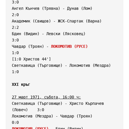
3:0

Ангел Кънчев (Трявна) - Дунав (Лом)                 
2:0

Академик (Свищов) - ЖСК-Спартак (Варна)             
2:2

Бдин (Видин) - Левски (Лясковец)                    
3:0

Чавдар (Троян) - 
ЛОКОМОТИВ (РУСЕ)
1:0

[1:0 Христов 44']

Светкавица (Търговище) - Локомотив (Мездра)         
1:0

XXI кръг
27 март 1971, събота, 16:00 ч:
Светкавица (Търговище) - Христо Кърпачев 
(Ловеч)    3:0

Локомотив (Мездра) - Чавдар (Троян)                 
ЛОКОМОТИВ (РУСЕ)
 - Бдин (Видин)                     