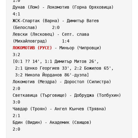
1:0

Дунав (Лом) - Локомотив (Горна Оряховица)           
4:1

ЖСК-Спартак (Варна) - Димитър Ватев 
(Белослав)      2:0

Левски (Лясковец) - Септ. слава 
ЛОКОМОТИВ (РУСЕ)
 - Миньор (Чипровци)                
3:2

[0:1 ?? 14', 1:1 Димитър Митов 26',

 2:1 Ценко Георгиев 33', 2:2 Божилов 65',

 3:2 Никола Йорданов 86'-дузпа]

Локомотив (Мездра) - Доростол (Силистра)            
2:0

Светкавица (Търговище) - Добруджа (Толбухин)        
3:0

Чавдар (Троян) - Ангел Кънчев (Трявна)              
2:1

Бдин (Видин) - Академик (Свищов)                    
2:0
