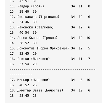
16   43:51  31

11. Чавдар (Троян)              34  11   8  
15   28:40  30

12. Светкавица (Търговище)      34  12   6  
16   34:46  30

13. Раковски (Севлиево)         34  12   6  
16   40:54  30

14. Ангел Кънчев (Трявна)       34  10  10  
14   38:52  30

15. Локомотив (Горна Оряховица) 34  12   5  
17   32:45  29

16. Левски (Лясковец)           34  11   7  
16   37:54  29

---------------------------------------------
------------

17. Миньор (Чипровци)           34   8  10  
16   40:52  26

18. Димитър Ватев (Белослав)    34  10   6  
18   28:45  26