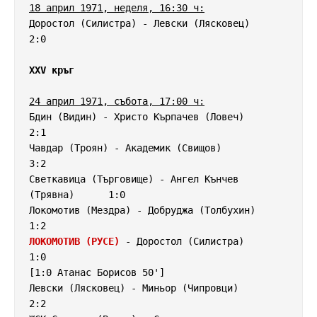
18 април 1971, неделя, 16:30 ч:
Доростол (Силистра) - Левски (Лясковец)             
2:0

XXV кръг
24 април 1971, събота, 17:00 ч:
Бдин (Видин) - Христо Кърпачев (Ловеч)              
2:1

Чавдар (Троян) - Академик (Свищов)                  
3:2

Светкавица (Търговище) - Ангел Кънчев 
(Трявна)      1:0

Локомотив (Мездра) - Добруджа (Толбухин)            
ЛОКОМОТИВ (РУСЕ)
 - Доростол (Силистра)              
1:0

[1:0 Атанас Борисов 50']

Левски (Лясковец) - Миньор (Чипровци)               
2:2
