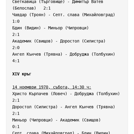
Светкавица (Търговище) - Димитър Ватев 
(Белослав)   2:1

Чавдар (Троян) - Септ. слава (Михайловград)         
1:0

Бдин (Видин) - Миньор (Чипровци)                    
2:1

Академик (Свищов) - Доростол (Силистра)             
2:0

Ангел Кънчев (Трявна) - Добруджа (Толбухин)         
4:1

XIV кръг
14 ноември 1970, събота, 14:30 ч:
Христо Кърпачев (Ловеч) - Добруджа (Толбухин)       
2:1

Доростол (Силистра) - Ангел Кънчев (Трявна)         
2:1

Миньор (Чипровци) - Академик (Свищов)               
0:1

Септ. слава (Михайловград) - Бдин (Видин)           