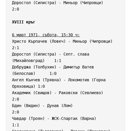
Доростол (Силистра) - Миньор (Чипровци)             
2:0

XVIII кръг
6 март 1971, събота, 15:30 ч:
Христо Кърпачев (Ловеч) - Миньор (Чипровци)         
2:1

Доростол (Силистра) - Септ. слава 
(Михайловград)    1:1

Добруджа (Толбухин) - Димитър Ватев 
(Белослав)      1:0

Ангел Кънчев (Трявна) - Локомотив (Горна 
Оряховица) 1:0

Академик (Свищов) - Раковски (Севлиево)             
2:0

Бдин (Видин) - Дунав (Лом)                          
2:0

Чавдар (Троян) - ЖСК-Спартак (Варна)                
1:1 
