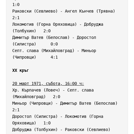
1:0

Раковски (Севлиево) - Ангел Кънчев (Трявна)         
2:1

Локомотив (Горна Оряховица) - Добруджа 
(Толбухин)   2:0

Димитър Ватев (Белослав) - Доростол 
(Силистра)      0:0

Септ. слава (Михайловград) - Миньор 
(Чипровци)      4:1

XX кръг
20 март 1971, събота, 16:00 ч:
Хр. Кърпачев (Ловеч) - Септ. слава 
(Михайловград)   2:0

Миньор (Чипровци) - Димитър Ватев (Белослав)        
2:1

Доростол (Силистра) - Локомотив (Горна 
Оряховица)   1:0

Добруджа (Толбухин) - Раковски (Севлиево)           