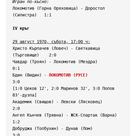
Игран по-късно:
Локомотив (Горна Оряховица) - Доростол 
(Силистра)   1:1

IV кръг
29 август 1970, събота, 17:00 ч:
Христо Кърпачев (Ловеч) - Светкавица 
(Търговище)    2:0

Чавдар (Троян) - Локомотив (Мездра)                 
0:1

Бдин (Видин) - 
ЛОКОМОТИВ (РУСЕ)
3:0

[1:0 Цеков 12', 2:0 Маринов 32', 3:0 Попов 
83'-дузпа]

Академик (Свищов) - Левски (Лясковец)               
2:0

Ангел Кънчев (Трявна) - ЖСК-Спартак (Варна)         
1:2

Добруджа (Толбухин) - Дунав (Лом)                   
3:0
