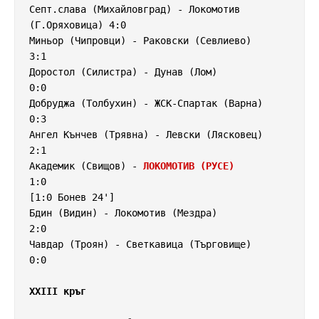
Септ.слава (Михайловград) - Локомотив 
(Г.Оряховица) 4:0

Миньор (Чипровци) - Раковски (Севлиево)             
3:1

Доростол (Силистра) - Дунав (Лом)                   
0:0

Добруджа (Толбухин) - ЖСК-Спартак (Варна)           
0:3

Ангел Кънчев (Трявна) - Левски (Лясковец)           
2:1

Академик (Свищов) - 
ЛОКОМОТИВ (РУСЕ)
1:0

[1:0 Бонев 24']

Бдин (Видин) - Локомотив (Мездра)                   
2:0

Чавдар (Троян) - Светкавица (Търговище)             
0:0

XXIII кръг