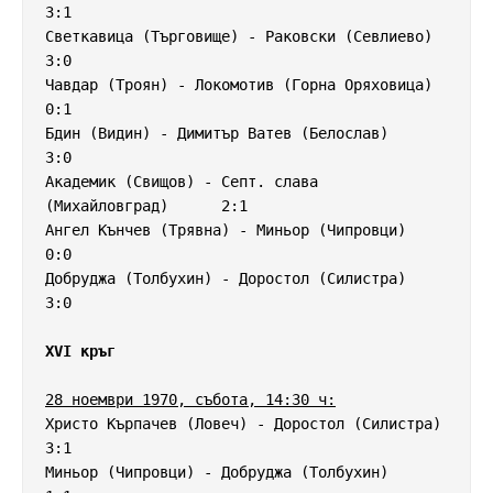
3:1

Светкавица (Търговище) - Раковски (Севлиево)        
3:0

Чавдар (Троян) - Локомотив (Горна Оряховица)        
0:1

Бдин (Видин) - Димитър Ватев (Белослав)             
3:0

Академик (Свищов) - Септ. слава 
(Михайловград)      2:1

Ангел Кънчев (Трявна) - Миньор (Чипровци)           
0:0

Добруджа (Толбухин) - Доростол (Силистра)           
3:0

XVI кръг
28 ноември 1970, събота, 14:30 ч:
Христо Кърпачев (Ловеч) - Доростол (Силистра)       
3:1

Миньор (Чипровци) - Добруджа (Толбухин)             