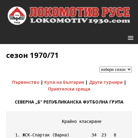
сезон 1970/71
Първенство
|
Купа на България
|
Други турнири
|
Приятелски срещи
СЕВЕРНА „Б“ РЕПУБЛИКАНСКА ФУТБОЛНА ГРУПА
                    Крайно класиране

 1. ЖСК-Спартак (Варна)         34  23   8   