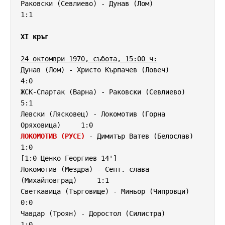
Раковски (Севлиево) - Дунав (Лом)                   
1:1

XI кръг
24 октомври 1970, събота, 15:00 ч:
Дунав (Лом) - Христо Кърпачев (Ловеч)               
4:0

ЖСК-Спартак (Варна) - Раковски (Севлиево)           
5:1

Левски (Лясковец) - Локомотив (Горна 
ЛОКОМОТИВ (РУСЕ)
 - Димитър Ватев (Белослав)         
1:0

[1:0 Ценко Георгиев 14']

Локомотив (Мездра) - Септ. слава 
(Михайловград)     1:1

Светкавица (Търговище) - Миньор (Чипровци)          
0:0

Чавдар (Троян) - Доростол (Силистра)                
1:0
