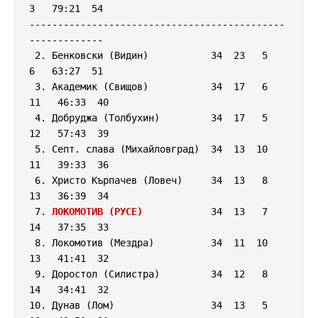
3   79:21  54

---------------------------------------------
-------------

 2. Бенковски (Видин)           34  23   5   
6   63:27  51

 3. Академик (Свищов)           34  17   6  
11   46:33  40

 4. Добруджа (Толбухин)         34  17   5  
12   57:43  39

 5. Септ. слава (Михайловград)  34  13  10  
11   39:33  36

 6. Христо Кърпачев (Ловеч)     34  13   8  
13   36:39  34

 7. 
ЛОКОМОТИВ (РУСЕ)
            34  13   7  
14   37:35  33

 8. Локомотив (Мездра)          34  11  10  
13   41:41  32

 9. Доростол (Силистра)         34  12   8  
14   34:41  32

10. Дунав (Лом)                 34  13   5  