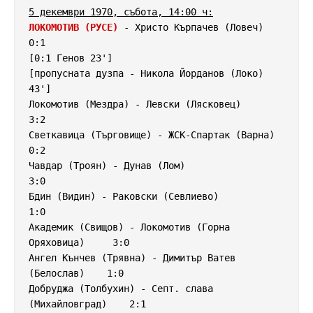
5 декември 1970, събота, 14:00 ч:
ЛОКОМОТИВ (РУСЕ)
 - Христо Кърпачев (Ловеч)          
0:1

[0:1 Генов 23']

[пропусната дузпа - Никола Йорданов (Локо) 
43']

Локомотив (Мездра) - Левски (Лясковец)              
3:2

Светкавица (Търговище) - ЖСК-Спартак (Варна)        
0:2

Чавдар (Троян) - Дунав (Лом)                        
3:0

Бдин (Видин) - Раковски (Севлиево)                  
1:0

Академик (Свищов) - Локомотив (Горна 
Оряховица)     3:0

Ангел Кънчев (Трявна) - Димитър Ватев 
(Белослав)    1:0

Добруджа (Толбухин) - Септ. слава 
(Михайловград)    2:1
