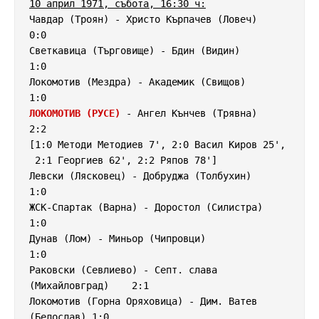
10 април 1971, събота, 16:30 ч:
Чавдар (Троян) - Христо Кърпачев (Ловеч)            
0:0

Светкавица (Търговище) - Бдин (Видин)               
1:0

Локомотив (Мездра) - Академик (Свищов)              
ЛОКОМОТИВ (РУСЕ)
 - Ангел Кънчев (Трявна)            
2:2

[1:0 Методи Методиев 7', 2:0 Васил Киров 25',

 2:1 Георгиев 62', 2:2 Ряпов 78']

Левски (Лясковец) - Добруджа (Толбухин)             
1:0

ЖСК-Спартак (Варна) - Доростол (Силистра)           
1:0

Дунав (Лом) - Миньор (Чипровци)                     
1:0

Раковски (Севлиево) - Септ. слава 
(Михайловград)    2:1

Локомотив (Горна Оряховица) - Дим. Ватев 
(Белослав) 1:0
