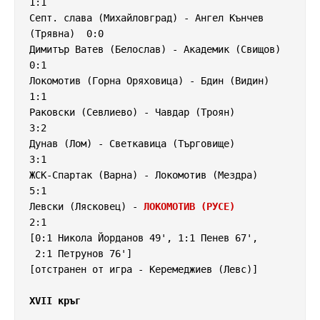
1:1

Септ. слава (Михайловград) - Ангел Кънчев 
(Трявна)  0:0

Димитър Ватев (Белослав) - Академик (Свищов)        
0:1

Локомотив (Горна Оряховица) - Бдин (Видин)          
1:1

Раковски (Севлиево) - Чавдар (Троян)                
3:2

Дунав (Лом) - Светкавица (Търговище)                
3:1

ЖСК-Спартак (Варна) - Локомотив (Мездра)            
5:1 

Левски (Лясковец) - 
ЛОКОМОТИВ (РУСЕ)
2:1

[0:1 Никола Йорданов 49', 1:1 Пенев 67',

 2:1 Петрунов 76']

[отстранен от игра - Керемеджиев (Левс)]

XVII кръг