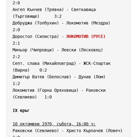
2:0

Ангел Кънчев (Трявна) - Светкавица 
(Търговище)      3:2

Добруджа (Толбухин) - Локомотив (Мездра)            
2:0

Доростол (Силистра) - 
ЛОКОМОТИВ (РУСЕ)
2:1

Миньор (Чипровци) - Левски (Лясковец)               
2:2

Септ. слава (Михайловград) - ЖСК-Спартак 
(Варна)    0:2

Димитър Ватев (Белослав) - Дунав (Лом)              
1:2

Локомотив (Горна Оряховица) - Раковски 
(Севлиево)   1:0

IX кръг
10 октомври 1970, събота, 16:00 ч:
Раковски (Севлиево) - Христо Кърпачев (Ловеч)       