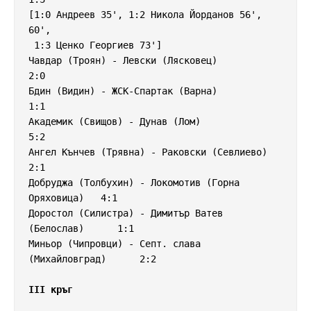
[1:0 Андреев 35', 1:2 Никола Йорданов 56', 
60',

 1:3 Ценко Георгиев 73']

Чавдар (Троян) - Левски (Лясковец)                  
2:0

Бдин (Видин) - ЖСК-Спартак (Варна)                  
1:1

Академик (Свищов) - Дунав (Лом)                     
5:2

Ангел Кънчев (Трявна) - Раковски (Севлиево)         
2:1

Добруджа (Толбухин) - Локомотив (Горна 
Оряховица)   4:1

Доростол (Силистра) - Димитър Ватев 
(Белослав)      1:1

Миньор (Чипровци) - Септ. слава 
(Михайловград)      2:2

III кръг