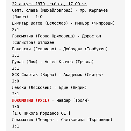
22 август 1970, събота, 17:00 ч:
Септ. слава (Михайловград) - Хр. Кърпачев 
(Ловеч)   1:0

Димитър Ватев (Белослав) - Миньор (Чипровци)        
2:1

Локомотив (Горна Оряховица) - Доростол 
(Силистра) отложен

Раковски (Севлиево) - Добруджа (Толбухин)           
3:1

Дунав (Лом) - Ангел Кънчев (Трявна)                 
2:1

ЖСК-Спартак (Варна) - Академик (Свищов)             
2:0

Левски (Лясковец) - Бдин (Видин)                    
ЛОКОМОТИВ (РУСЕ)
 - Чавдар (Троян)                   
1:0

[1:0 Никола Йорданов 61']

Локомотив (Мездра) - Светкавица (Търговище)         