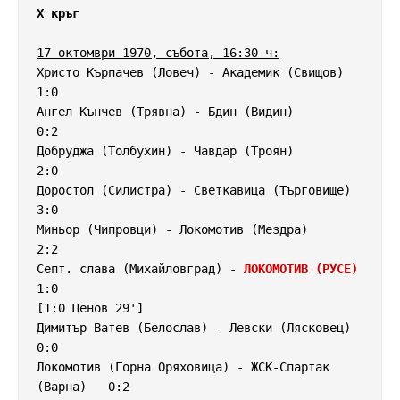
X кръг
17 октомври 1970, събота, 16:30 ч:
Христо Кърпачев (Ловеч) - Академик (Свищов)         
1:0

Ангел Кънчев (Трявна) - Бдин (Видин)                
0:2

Добруджа (Толбухин) - Чавдар (Троян)                
2:0

Доростол (Силистра) - Светкавица (Търговище)        
3:0

Миньор (Чипровци) - Локомотив (Мездра)              
2:2

Септ. слава (Михайловград) - 
ЛОКОМОТИВ (РУСЕ)
1:0

[1:0 Ценов 29']

Димитър Ватев (Белослав) - Левски (Лясковец)        
0:0

Локомотив (Горна Оряховица) - ЖСК-Спартак 
(Варна)   0:2
