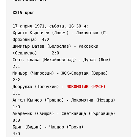
XXIV кръг
17 април 1971, събота, 16:30 ч:
Христо Кърпачев (Ловеч) - Локомотив (Г. 
Оряховица)  4:2

Димитър Ватев (Белослав) - Раковски 
(Севлиево)      2:0

Септ. слава (Михайловград) - Дунав (Лом)            
2:1

Миньор (Чипровци) - ЖСК-Спартак (Варна)             
2:2

Добруджа (Толбухин) - 
ЛОКОМОТИВ (РУСЕ)
1:1

Ангел Кънчев (Трявна) - Локомотив (Мездра)          
1:0

Академик (Свищов) - Светкавица (Търговище)          
0:0

Бдин (Видин) - Чавдар (Троян)                       