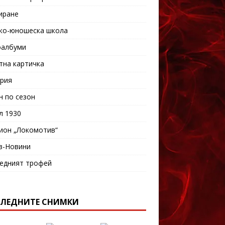
иране
ко-юношеска школа
албуми
тна картичка
рия
н по сезон
л 1930
ион „Локомотив“
в-Новини
едният трофей
ЛЕДНИТЕ СНИМКИ