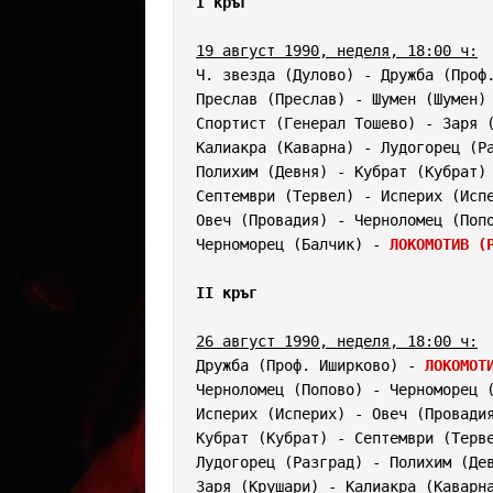
I кръг
19 август 1990, неделя, 18:00 ч:
Ч. звезда (Дулово) - Дружба (Проф.
Преслав (Преслав) - Шумен (Шумен) 
Спортист (Генерал Тошево) - Заря (
Калиакра (Каварна) - Лудогорец (Ра
Полихим (Девня) - Кубрат (Кубрат) 
Септември (Тервел) - Исперих (Испе
Овеч (Провадия) - Черноломец (Попо
Черноморец (Балчик) - 
ЛОКОМОТИВ (
II кръг
26 август 1990, неделя, 18:00 ч:
Дружба (Проф. Иширково) - 
ЛОКОМОТ
Черноломец (Попово) - Черноморец (
Исперих (Исперих) - Овеч (Провадия
Кубрат (Кубрат) - Септември (Терве
Лудогорец (Разград) - Полихим (Дев
Заря (Крушари) - Калиакра (Каварна