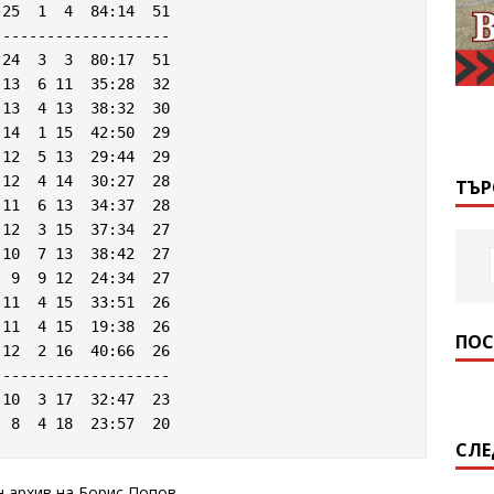
-------------------

24  3  3  80:17  51

ТЪР
10  7 13  38:42  27

 9  9 12  24:34  27

11  4 15  33:51  26

11  4 15  19:38  26

ПОС
12  2 16  40:66  26

-------------------

10  3 17  32:47  23

СЛЕ
 архив на Борис Попов.