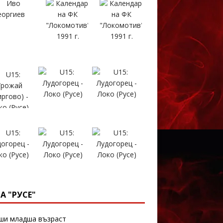
А "РУСЕ"
и младша възраст