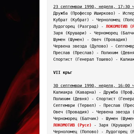
23 септември 1990, неделя, 17:30 
Дружба (Професор Иширково) - Испер
Кубрат (Кубрат) - Черноломец (Попо
Лудогорец (Разград) - 
ЛОКОМОТИВ (
Заря (Крушари) - Черноморец (Балчи
Шумен (Шумен) - Овеч (Провадия)   
Червена звезда (Дулово) - Септемвр
Преслав (Преслав) - Полихим (Девня
Спортист (Генерал Тошево) - Калиак
VII кръг
30 септември 1990, неделя, 16:00 
Калиакра (Каварна) - Дружба (Проф.
Полихим (Девня) - Спортист (Генера
Септември (Тервел) - Преслав (Прес
Овеч (Провадия) - Червена звезда (
ЛОКОМОТИВ (Русе)
 - Заря (Крушари) 
Черноломец (Попово) - Лудогорец (Р