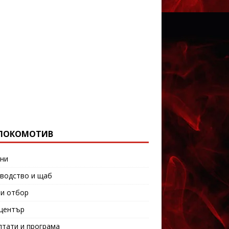
ЛОКОМОТИВ
ни
водство и щаб
и отбор
център
лтати и програма