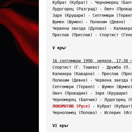
Кубрат (Кубрат) - Черноморец (Балч
Лудогорец (Разград) - Овеч (Провад
Заря (Крушари) - Септември (Тервел
Шумен (Шумен) - Полихим (Девня)   
Червена звезда (Дулово) - Калиакра
Преслав (Преслав) - Спортист (Гене
V кръг
16 септември 1990, неделя, 17:30 
Спортист (Г. Тошево) - Дружба (П. 
Калиакра (Каварна) - Преслав (Прес
Полихим (Девня) - Червена звезда (
Септември (Тервел) - Шумен (Шумен)
Овеч (Провадия) - Заря (Крушари)  
ЛОКОМОТИВ (Русе)
 - Кубрат (Кубрат)
Черноломец (Попово) - Исперих (Исп
VI кръг