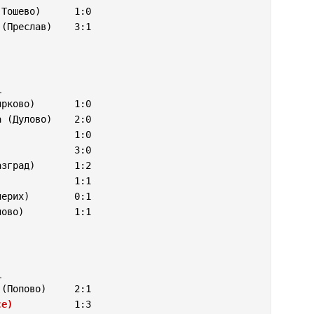
Тошево)      1:0

(Преслав)    3:1

:
рково)       1:0

 (Дулово)    2:0

             1:0

             3:0

зград)       1:2

             1:1

ово)         1:1

:
(Попово)     2:1

се)
           1:3
