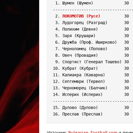
 1. Шумен (Шумен)             30  25  1  4  84:14  51

----------------------------------
 2. 
ЛОКОМОТИВ (Русе)
          30  
 3. Лудогорец (Разград)       30  13  6 11  35:28  32

 4. Полихим (Девня)           30  13  4 13  38:32  30

 5. Заря (Крушари)            30  14  1 15  42:50  29

 6. Дружба (Проф. Иширково)   30  12  5 13  29:44  29

 7. Черноломец (Попово)       30  12  4 14  30:27  28

 8. Овеч (Провадия)           30  11  6 13  34:37  28

 9. Спортист (Генерал Тошево) 30  12  3 15  37:34  27

10. Кубрат (Кубрат)           30  
11. Калиакра (Каварна)        30  
12. Септември (Тервел)        30  
13. Черноморец (Балчик)       30  
14. Исперих (Исперих)         30  
----------------------------------
15. Дулово (Дулово)           30  
Източник:
Bulgarian-football.com
и личен