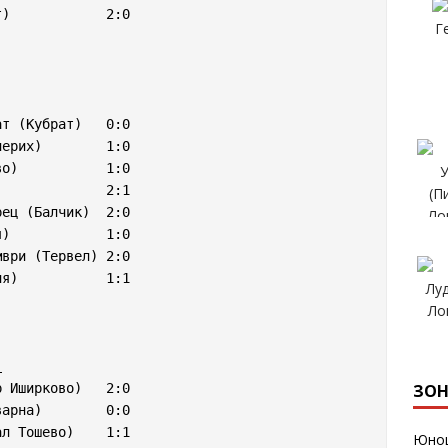
)            2:0

т (Кубрат)   0:0

ерих)        1:0

о)           1:0

              2:1

ец (Балчик)  2:0

)            1:0

ври (Тервел) 2:0

я)           1:1

:
 Иширково)   2:0

ЗОН
арна)        0:0

л Тошево)    1:1

Юнош