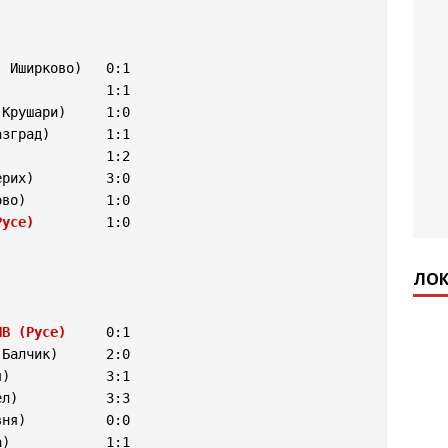
 Иширково)   0:1

             1:1

Крушари)     1:0

зград)       1:1

             1:2

рих)         3:0

во)          1:0

Русе)
         1:0

ЛОК
ИВ (Русе)
     0:1

Балчик)      2:0

)            3:1

л)           3:3

ня)          0:0

)            1:1
