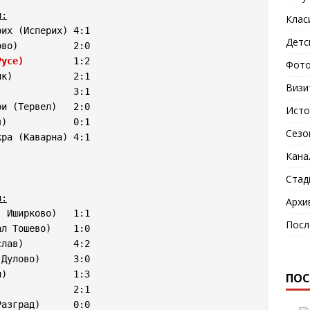
ч:
Клас
их (Исперих) 4:1

Детс
во)          2:0

Русе)
         1:2

Фото
к)           2:1

Визи
             3:1

и (Тервел)   2:0

Исто
)            0:1

Сезо
ра (Каварна) 4:1

Кана
Стад
ч:
Архи
 Иширково)   1:1

Посл
л Тошево)    1:0

лав)         4:2

Дулово)      3:0

ПОС
             2:1

азград)      0:0
