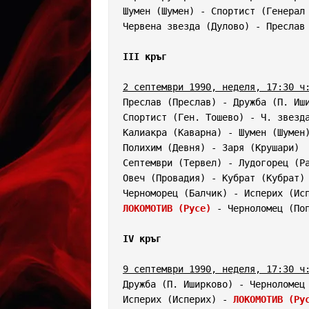
Шумен (Шумен) - Спортист (Генерал 
Червена звезда (Дулово) - Преслав 
III кръг
2 септември 1990, неделя, 17:30 ч
Преслав (Преслав) - Дружба (П. Иши
Спортист (Ген. Тошево) - Ч. звезда
Калиакра (Каварна) - Шумен (Шумен)
Полихим (Девня) - Заря (Крушари)  
Септември (Тервел) - Лудогорец (Ра
Овеч (Провадия) - Кубрат (Кубрат) 
ЛОКОМОТИВ (Русе)
 - Черноломец (Поп
IV кръг
9 септември 1990, неделя, 17:30 ч
Дружба (П. Иширково) - Черноломец 
Исперих (Исперих) - 
ЛОКОМОТИВ (Ру