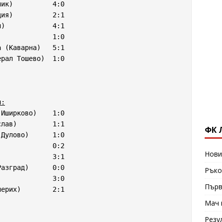
ик)          4:0

ия)          2:1

)            4:1

             1:0

 (Каварна)   5:1

рал Тошево)  1:0

ч:
Иширково)    1:0

лав)         1:1

ФК 
Дулово)      1:0

             0:2

Нови
             3:1

Ръко
             3:0

Първ
ерих)        2:1

Мач 
Резу