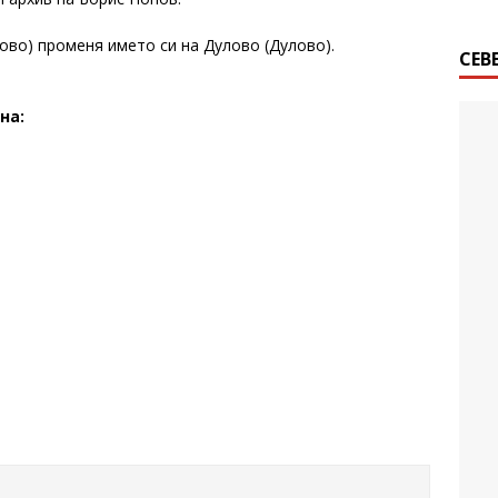
лово) променя името си на Дулово (Дулово).
СЕВ
на: