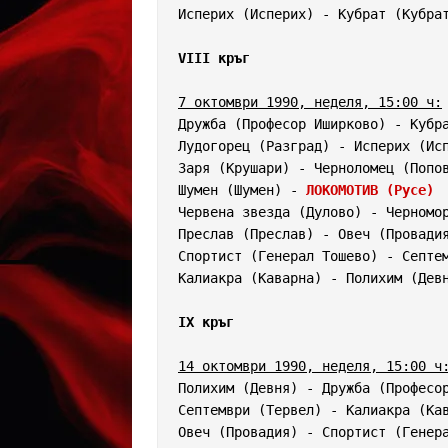
Исперих (Исперих) - Кубрат (Кубрат
VIII кръг
7 октомври 1990, неделя, 15:00 ч:
Дружба (Професор Иширково) - Кубра
Лудогорец (Разград) - Исперих (Исп
Заря (Крушари) - Черноломец (Попов
Шумен (Шумен) - 
ЛОКОМОТИВ (Русе)
 
Червена звезда (Дулово) - Черномор
Преслав (Преслав) - Овеч (Провадия
Спортист (Генерал Тошево) - Септем
Калиакра (Каварна) - Полихим (Девн
IX кръг
14 октомври 1990, неделя, 15:00 ч
Полихим (Девня) - Дружба (Професор
Септември (Тервел) - Калиакра (Кав
Овеч (Провадия) - Спортист (Генера