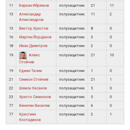
11
Беркан Ибрямов
полузащитник
21
11
13
Александър
полузащитник
11
2
Александров
13
Виктор Христов
полузащитник
8
0
16
Мартин Йорданов
полузащитник
3
0
18
Иван Димитров
полузащитник
2
0
19
полузащитник
21
10
Алекс
Стойчев
19
Еджен Тасим
полузащитник
1
0
21
Симеон Стойчев
полузащитник
21
1
22
Шемси Хасанов
полузащитник
5
0
23
Христо Симеонов
полузащитник
5
0
77
Венелин Василев
полузащитник
6
0
77
Кристиян
полузащитник
2
1
Костадинов