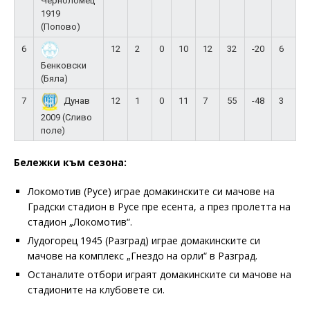
Черноломец
1919
(Попово)
6
12
2
0
10
12
32
-20
6
Бенковски
(Бяла)
7
12
1
0
11
7
55
-48
3
Дунав
2009 (Сливо
поле)
Бележки към сезона:
Локомотив (Русе) играе домакинските си мачове на
Градски стадион в Русе пре есента, а през пролетта на
стадион „Локомотив“.
Лудогорец 1945 (Разград) играе домакинските си
мачове на комплекс „Гнездо на орли“ в Разград.
Останалите отбори играят домакинските си мачове на
стадионите на клубовете си.