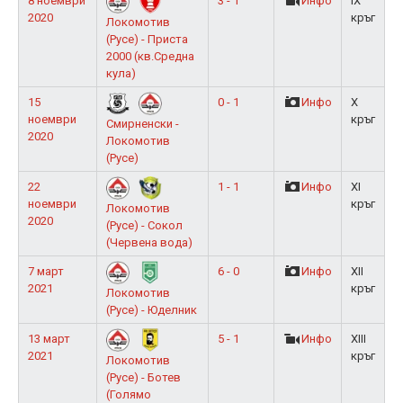
8 ноември
3 - 1
Инфо
IX
2020
кръг
Локомотив
(Русе) - Приста
2000 (кв.Средна
кула)
15
0 - 1
Инфо
X
ноември
кръг
Смирненски -
2020
Локомотив
(Русе)
22
1 - 1
Инфо
XI
ноември
кръг
Локомотив
2020
(Русе) - Сокол
(Червена вода)
7 март
6 - 0
Инфо
XII
2021
кръг
Локомотив
(Русе) - Юделник
13 март
5 - 1
Инфо
XIII
2021
кръг
Локомотив
(Русе) - Ботев
(Голямо