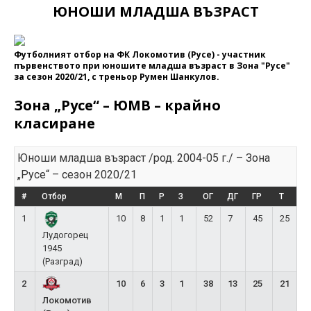
ЮНОШИ МЛАДША ВЪЗРАСТ
Футболният отбор на ФК Локомотив (Русе) - участник
първенството при юношите младша възраст в Зона "Русе"
за сезон 2020/21, с треньор Румен Шанкулов.
Зона „Русе“ – ЮМВ – крайно
класиране
Юноши младша възраст /род. 2004-05 г./ – Зона
„Русе“ – сезон 2020/21
#
Отбор
М
П
Р
З
ОГ
ДГ
ГР
Т
1
10
8
1
1
52
7
45
25
Лудогорец
1945
(Разград)
2
10
6
3
1
38
13
25
21
Локомотив