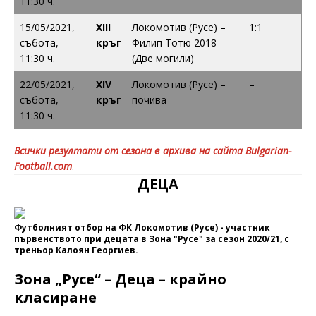
11:30 ч.
15/05/2021,
XIII
Локомотив (Русе) –
1:1
събота,
кръг
Филип Тотю 2018
11:30 ч.
(Две могили)
22/05/2021,
XIV
Локомотив (Русе) –
–
събота,
кръг
почива
11:30 ч.
Всички резултати от сезона в архива на сайта Bulgarian-
Football.com
.
ДЕЦА
Футболният отбор на ФК Локомотив (Русе) - участник
първенството при децата в Зона "Русе" за сезон 2020/21, с
треньор Калоян Георгиев.
Зона „Русе“ – Деца – крайно
класиране