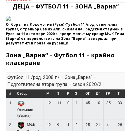
ДЕЦА – ФУТБОЛ 11 – ЗОНА „Варна“
Отборът на Локомотив (Русе) Футбол 11 /подготвителна
група/, с треньор Семих Али, сниман на Градския стадион в
Русе на 11 октомври 2020 г. преди мачът му срещу МФК Тича
(Варна) от първенството на Зона "Варна", завършил при
резултат 4:1 в полза на русенци.
Зона „Варна“ – Футбол 11 – крайно
класиране
Футбол 11 /род. 2008 г./ – Зона „Варна“ –
Подготвителна втора група – сезон 2020/21
#
Отбор
М
П
Р
З
ОГ
ДГ
ГР
Т
1
12
11
0
1
45
10
35
33
Олимпик
(Варна)
2
12
9
1
2
25
21
4
28
МФК