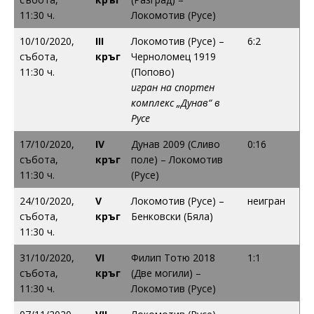
11:30 ч.
Локомотив (Русе)
10/10/2020,
III
Локомотив (Русе) –
6:2
събота,
кръг
Черноломец 1919
11:30 ч.
(Попово)
игран на спортен
комплекс „Дунав“ в
Русе
17/10/2020,
IV
Дунав 2009 (Сливо
0:16
събота,
кръг
поле) – Локомотив
11:30 ч.
(Русе)
24/10/2020,
V
Локомотив (Русе) –
неигран
събота,
кръг
Бенковски (Бяла)
11:30 ч.
31/10/2020,
VI
Филип Тотю 2018
1:1
събота,
кръг
(Две могили) –
11:30 ч.
Локомотив (Русе)