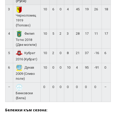
(Русе)
3
10
6
0
4
45
19
26
18
Черноломец
1919
(Попово)
4
10
5
2
3
28
17
11
17
Филип
Тотю 2018
(Две могили)
5
10
2
0
8
21
37
-16
6
Кубрат
2016 (Кубрат)
6
10
0
0
10
4
95
-91
0
Дунав
2009 (Сливо
поле)
–
0
0
0
0
0
0
0
–
Бенковски
(Бяла)
Бележки към сезона: