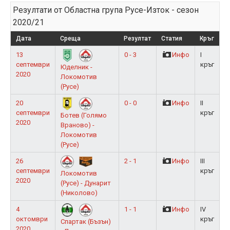
Резултати от Областна група Русе-Изток - сезон
2020/21
Дата
Среща
Резултат
Статия
Кръг
13
0 - 3
Инфо
I
септември
кръг
Юделник -
2020
Локомотив
(Русе)
20
0 - 0
Инфо
II
септември
кръг
Ботев (Голямо
2020
Враново) -
Локомотив
(Русе)
26
2 - 1
Инфо
III
септември
кръг
Локомотив
2020
(Русе) - Дунарит
(Николово)
4
1 - 1
Инфо
IV
октомври
кръг
Спартак (Бъзън)
2020