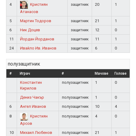
4
защитник
20
1
Кристиян
Атанасов
5
Мартин Тодоров
защитник
21
1
6
Ник Доцев
защитник
12
0
11
Йордан Йорданов
защитник
11
1
24
Ивайло Ив. Иванов
защитник
6
0
полузащитник
#
Играч
#
Мачове
Голове
Константин
полузащитник
1
0
Кирилов
Дениз Чакър
полузащитник
1
0
6
Ангел Иванов
полузащитник
10
4
8
полузащитник
4
0
Кристиян
Арсов
10
Михаил Любенов
полузащитник
21
1