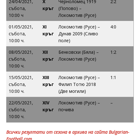
24/04/2021,
X
Черноломец 1919
2:2
събота,
кръг
(Попово) –
10:00 ч
Локомотив (Русе)
01/05/2021,
XI
Локомотив (Русе) –
4:0
събота,
кръг
Дунав 2009 (Сливо
10:00 ч.
поле)
08/05/2021,
XII
Бенковски (Бяла) –
1:2
събота,
кръг
Локомотив (Русе)
10:00 ч.
15/05/2021,
XIII
Локомотив (Русе) –
1:1
събота,
кръг
Филип Тотю 2018
10:00 ч.
(Две могили)
22/05/2021,
XIV
Локомотив (Русе) –
–
събота,
кръг
почива
10:00 ч.
Всички резултати от сезона в архива на сайта Bulgarian-
Football.com
.