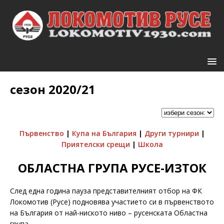
сезон 2020/21
Първенство
|
Купа на България
|
Други турнири
|
Приятелски срещи
|
Школа
ОБЛАСТНА ГРУПА РУСЕ-ИЗТОК
След една година пауза представителният отбор на ФК
Локомотив (Русе) подновява участието си в първенството
на България от най-ниското ниво – русенската Областна
група.