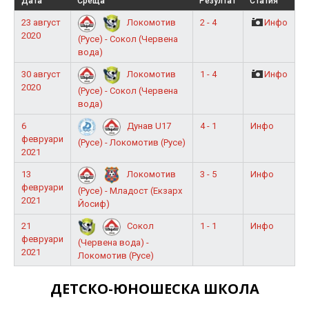
Дата
Среща
Резултат
Статия
23 август
2 - 4
Инфо
Локомотив
2020
(Русе) - Сокол (Червена
вода)
30 август
1 - 4
Инфо
Локомотив
2020
(Русе) - Сокол (Червена
вода)
6
4 - 1
Инфо
Дунав U17
февруари
(Русе) - Локомотив (Русе)
2021
13
3 - 5
Инфо
Локомотив
февруари
(Русе) - Младост (Екзарх
2021
Йосиф)
21
1 - 1
Инфо
Сокол
февруари
(Червена вода) -
2021
Локомотив (Русе)
ДЕТСКО-ЮНОШЕСКА ШКОЛА