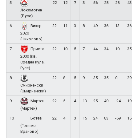
5
22
12
7
3
56
28
28
43
Локомотив
(Русе)
6
22
11
3
8
49
36
13
36
Вихър
2020
(Николово)
7
22
10
5
7
44
34
10
35
Приста
2000 (кв.
Средна кула,
Русе)
8
22
8
5
9
35
35
0
29
Смирненски
(Смирненски)
9
22
5
4
13
25
49
-24
19
Мартен
(Мартен)
10
22
4
3
15
24
83
-59
15
Ботев
(Голямо
Враново)