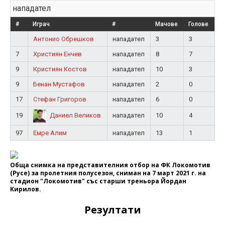
нападател
#
Играч
#
Мачове
Голове
Антонио Обрешков
нападател
3
3
7
Християн Енчев
нападател
8
7
9
Кристиян Костов
нападател
10
3
9
Бенан Мустафов
нападател
2
0
17
Стефан Григоров
нападател
6
0
19
нападател
10
4
Даниел Великов
97
Емре Алим
нападател
13
1
Обща снимка на представителния отбор на ФК Локомотив
(Русе) за пролетния полусезон, сниман на 7 март 2021 г. на
стадион "Локомотив" със старши треньора Йордан
Кирилов.
Резултати