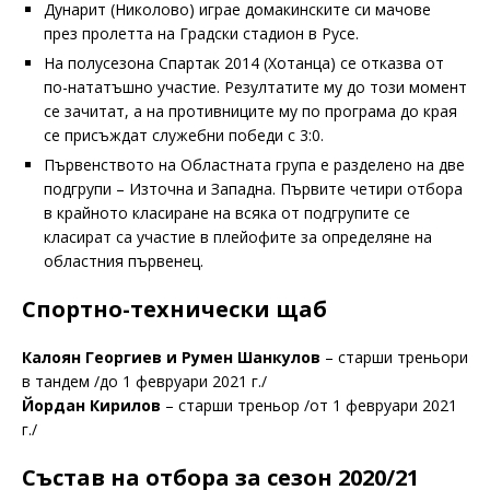
Дунарит (Николово) играе домакинските си мачове
през пролетта на Градски стадион в Русе.
На полусезона Спартак 2014 (Хотанца) се отказва от
по-нататъшно участие. Резултатите му до този момент
се зачитат, а на противниците му по програма до края
се присъждат служебни победи с 3:0.
Първенството на Областната група е разделено на две
подгрупи – Източна и Западна. Първите четири отбора
в крайното класиране на всяка от подгрупите се
класират са участие в плейофите за определяне на
областния първенец.
Спортно-технически щаб
Калоян Георгиев и Румен Шанкулов
– старши треньори
в тандем /до 1 февруари 2021 г./
Йордан Кирилов
– старши треньор /от 1 февруари 2021
г./
Състав на отбора за сезон 2020/21