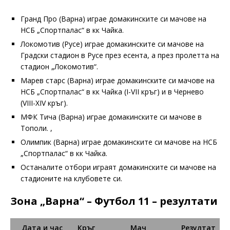
Гранд Про (Варна) играе домакинските си мачове на
НСБ „Спортпалас“ в кк Чайка.
Локомотив (Русе) играе домакинските си мачове на
Градски стадион в Русе през есента, а през пролетта на
стадион „Локомотив“.
Марев старс (Варна) играе домакинските си мачове на
НСБ „Спортпалас“ в кк Чайка (I-VII кръг) и в Чернево
(VIII-XIV кръг).
МФК Тича (Варна) играе домакинските си мачове в
Тополи. ,
Олимпик (Варна) играе домакинските си мачове на НСБ
„Спортпалас“ в кк Чайка.
Останалите отбори играят домакинските си мачове на
стадионите на клубовете си.
Зона „Варна“ – Футбол 11 – резултати
Дата и час
Кръг
Мач
Резултат