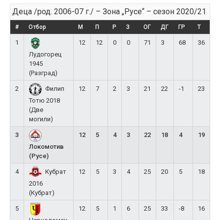
Деца /род. 2006-07 г./ – Зона „Русе“ – сезон 2020/21
#
Отбор
М
П
Р
З
ОГ
ДГ
ГР
Т
1
12
12
0
0
71
3
68
36
Лудогорец
1945
(Разград)
2
12
7
2
3
21
22
-1
23
Филип
Тотю 2018
(Две
могили)
3
12
5
4
3
22
18
4
19
Локомотив
(Русе)
4
12
5
3
4
25
20
5
18
Кубрат
2016
(Кубрат)
5
12
5
1
6
25
33
-8
16