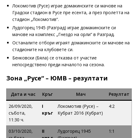
Локомотив (Русе) играе домакинските си мачове на
Градски стадион в Русе пре есента, а през пролетта на
стадион „Локомотив“.
Лудогорец 1945 (Разград) играе домакинските си
мачове на комплекс „Гнездо на орли“ в Разград.
Останалите отбори играят домакинските си мачове на
стадионите на клубовете си.
Бенковски (Бяла) се отказва от участие
непосредствено преди началото на сезона.
Зона „Русе“ – ЮМВ – резултати
Дата и час
Кръг
Мач
Резултат
26/09/2020,
I
Локомотив (Русе) –
4:2
събота,
кръг
Кубрат 2016 (Кубрат)
11:30 ч.
03/10/2020,
II
Лудогорец 1945
1:1
събота,
кръг
(Разград) –