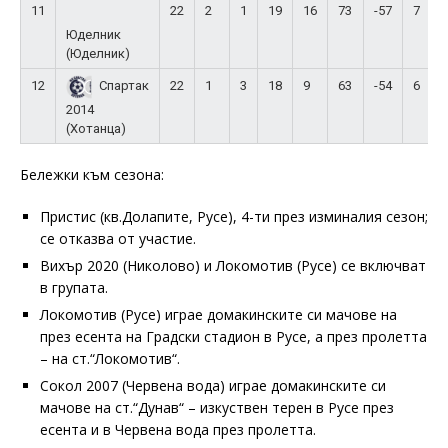
11
22
2
1
19
16
73
-57
7
Юделник
(Юделник)
12
22
1
3
18
9
63
-54
6
Спартак
2014
(Хотанца)
Бележки към сезона:
Пристис (кв.Долапите, Русе), 4-ти през изминалия сезон;
се отказва от участие.
Вихър 2020 (Николово) и Локомотив (Русе) се включват
в групата.
Локомотив (Русе) играе домакинските си мачове на
през есента на Градски стадион в Русе, а през пролетта
– на ст.“Локомотив“.
Сокол 2007 (Червена вода) играе домакинските си
мачове на ст.“Дунав“ – изкуствен терен в Русе през
есента и в Червена вода през пролетта.