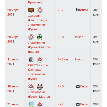
Враново)
20 март
2 - 2
Инфо
XIV
2021
кръг
Дунарит
(Николово) -
Локомотив
(Русе)
28 март
1 - 0
Инфо
XV
2021
кръг
Локомотив
(Русе) - Спартак
(Бъзън)
11 април
0 - 3 сл.
Инфо
XVI
2021
кръг
Спартак 2014
(Хотанца) -
Локомотив
(Русе)
18 април
3 - 0
Инфо
XVII
2021
кръг
Локомотив
(Русе) - Мартен
21 април
4 - 2
Инфо
XVIII