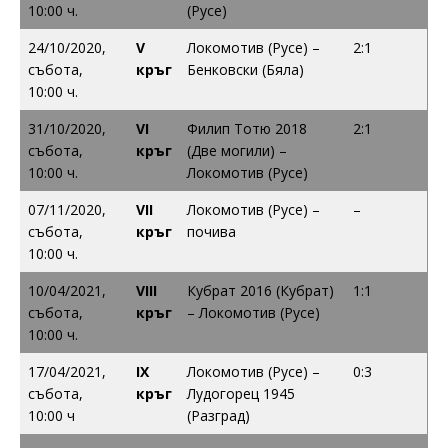
10:00 ч.
(Русе)
24/10/2020,
V
Локомотив (Русе) –
2:1
събота,
кръг
Бенковски (Бяла)
10:00 ч.
31/10/2020,
VI
Филип Тотю 2018
2:1
събота,
кръг
(Две могили) –
10:00 ч.
Локомотив (Русе)
07/11/2020,
VII
Локомотив (Русе) –
–
събота,
кръг
почива
10:00 ч.
10/04/2021,
VIII
Кубрат 2016 (Кубрат)
1:1
събота,
кръг
– Локомотив (Русе)
10:00 ч.
17/04/2021,
IX
Локомотив (Русе) –
0:3
събота,
кръг
Лудогорец 1945
10:00 ч
(Разград)