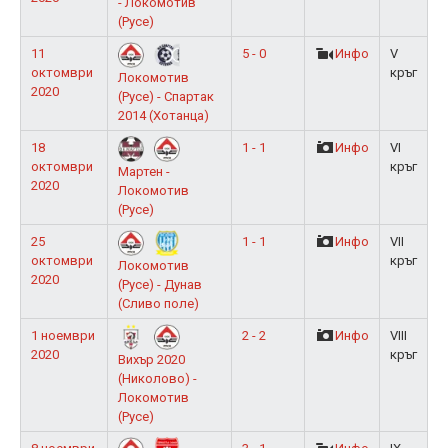
- Локомотив
(Русе)
11
5 - 0
Инфо
V
октомври
кръг
Локомотив
2020
(Русе) - Спартак
2014 (Хотанца)
18
1 - 1
Инфо
VI
октомври
кръг
Мартен -
2020
Локомотив
(Русе)
25
1 - 1
Инфо
VII
октомври
кръг
Локомотив
2020
(Русе) - Дунав
(Сливо поле)
1 ноември
2 - 2
Инфо
VIII
2020
кръг
Вихър 2020
(Николово) -
Локомотив
(Русе)