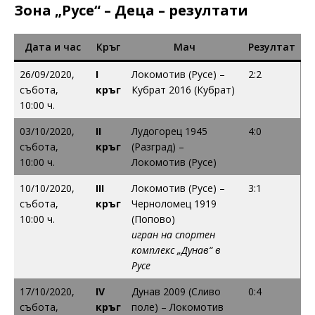
Зона „Русе“ – Деца – резултати
Дата и час
Кръг
Мач
Резултат
26/09/2020,
I
Локомотив (Русе) –
2:2
събота,
кръг
Кубрат 2016 (Кубрат)
10:00 ч.
03/10/2020,
II
Лудогорец 1945
4:0
събота,
кръг
(Разград) –
10:00 ч.
Локомотив (Русе)
10/10/2020,
III
Локомотив (Русе) –
3:1
събота,
кръг
Черноломец 1919
10:00 ч.
(Попово)
игран на спортен
комплекс „Дунав“ в
Русе
17/10/2020,
IV
Дунав 2009 (Сливо
0:4
събота,
кръг
поле) – Локомотив