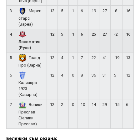
Тича (Варна)
3
12
5
1
6
19
27
-8
16
Марев
старс
(Варна)
4
12
5
1
6
25
27
-2
16
Локомотив
(Русе)
5
12
4
1
7
22
41
-19
13
Гранд
Про (Варна)
6
12
4
0
8
36
31
5
12
Калиакра
1923
(Каварна)
7
12
2
0
10
14
29
-15
6
Велики
Преслав
(Велики
Преслав)
Бележки към сезона: