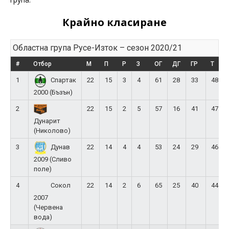
Крайно класиране
Областна група Русе-Изток – сезон 2020/21
#
Отбор
М
П
Р
З
ОГ
ДГ
ГР
Т
1
22
15
3
4
61
28
33
48
Спартак
2000 (Бъзън)
2
22
15
2
5
57
16
41
47
Дунарит
(Николово)
3
22
14
4
4
53
24
29
46
Дунав
2009 (Сливо
поле)
4
22
14
2
6
65
25
40
44
Сокол
2007
(Червена
вода)