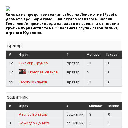
Снимка на представителния отбор на Локомотив (Русе) с
двамата треньори Румен Шанлкулов /отляво/ и Калоян
Георгиев /отдясно/ преди началото на срещата от първия
кръг на първенството на Областната група - сезон 2020/21,
играна в Юделник.
вратар
#
Играч
#
Мачове
Голове
12
Тихомир Друмев
вратар
10
0
12
вратар
5
0
Преслав Иванов
55
Георги Миланов
вратар
10
0
защитник
#
Играч
#
Мачове
Голове
Атанас Великов
защитник
3
0
3
Божидар Дончев
защитник
5
1