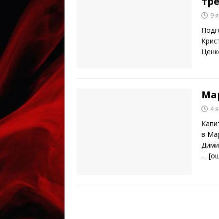
тре
9 
Подг
Крис
Ценк
Мар
4 
Капи
в Ма
Дими
… [o