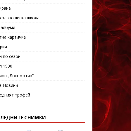
иране
ко-юношеска школа
албуми
тна картичка
рия
н по сезон
л 1930
ион „Локомотив“
в-Новини
едният трофей
ЛЕДНИТЕ СНИМКИ