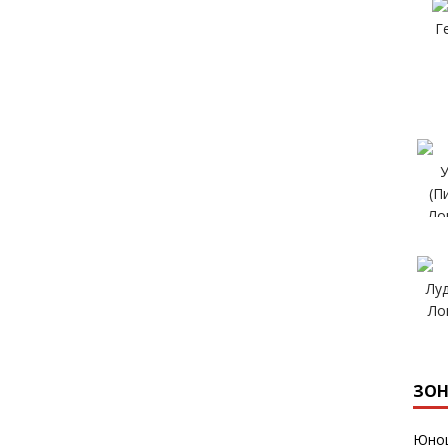
ЗОН
Юнош