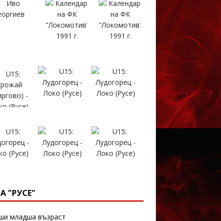
А "РУСЕ"
и младша възраст