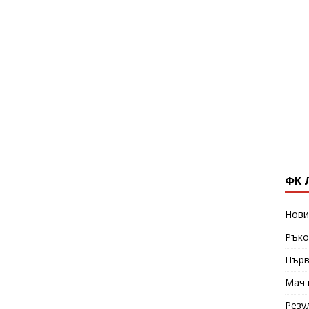
ФК 
Нови
Ръко
Първ
Мач 
Резу