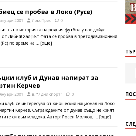
иец се пробва в Локо (Русе)
 януари 2001
ЛокоПрес
0
ръв път в историята на родния футбол у нас дойде
ч от Либия! Халфът Фата се пробва в третодивизионния
 (Рс) по време на
… [oще]
ТЪР
цки клуб и Дунав напират за
ртин Керчев
ПОС
 януари 2001
в. "7 дни спорт"
0
ки клуб се интересува от юношеския национал на Локо
 Мартин Керчев. Съгражданите от Дунав също не крият
итите си към младока. Автор: Росен Моллов,
… [oще]
СЛЕ