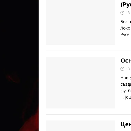
(Ру
13
Без 
Локо
Русе
Осн
13
Нов 
създ
футб
… [o
Це