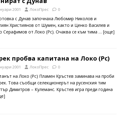
нират с Дунав
януари 2001
ЛокоПрес
0
отовка с Дунав започнаха Любомир Николов и
тиян Християнов от Шумен, както и Ценко Василев и
о Серафимов от Локо (Рс). Очаква се към тима
… [oще]
ек пробва капитана на Локо (Рс)
януари 2001
ЛокоПрес
0
танът на Локо (Рс) Пламен Кръстев заминава на проби
рек. Това съобщи селекционерът на русенския тим
тър Димитров – Кулеманс. Кръстев игра преди година
ще]