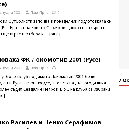
се)
 януари 2001
ЛокоПрес
0
нови футболисти започва в понеделник подготовката си
 (Рс). Братът на Христо Стоичков Цанко се завърна в
 и ще играе в отбора и
… [oще]
оваха ФК Локомотив 2001 (Русе)
 януари 2001
ЛокоПрес
0
футболен клуб под името Локомотив 2001 беше
ЛОК
аден в Русе. Негов председател стана дългогодишният
олен съдия Севдалин Петров. В УС на клуба са избрани
ще]
нко Василев и Ценко Серафимов