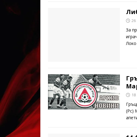
Либ
26
За п
игра
Локо
Гръ
Ма
18
Гръц
(Рс)
апет