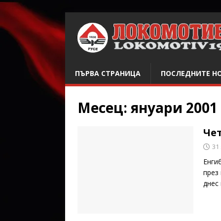
ПЪРВА СТРАНИЦА
ПОСЛЕДНИТЕ Н
Месец:
януари 2001
Че
31
Енги
през
днес