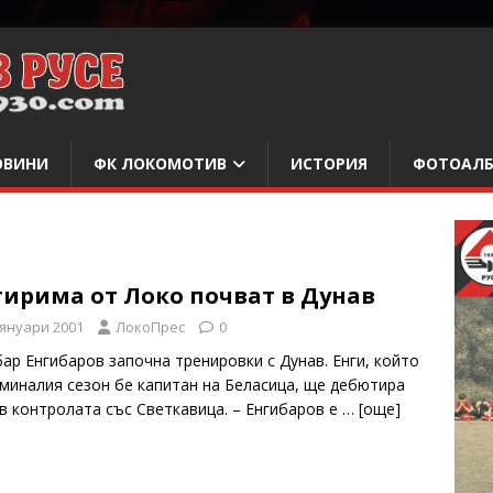
ОВИНИ
ФК ЛОКОМОТИВ
ИСТОРИЯ
ФОТОАЛ
тирима от Локо почват в Дунав
 януари 2001
ЛокоПрес
0
бар Енгибаров започна тренировки с Дунав. Енги, който
 миналия сезон бе капитан на Беласица, ще дебютира
 в контролата със Светкавица. – Енгибаров е
… [oще]