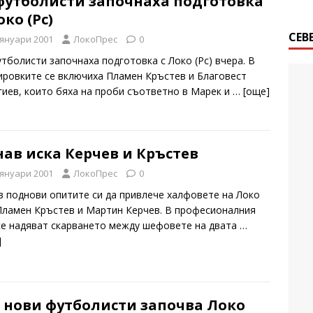
 футболисти започнаха подготовка
око (Рс)
СЕВ
 януари 2001
ЛокоПрес
0
утболисти започнаха подготовка с Локо (Рс) вчера. В
ировките се включиха Пламен Кръстев и Благовест
гиев, които бяха на проби съответно в Марек и
… [oще]
ав иска Керчев и Кръстев
 януари 2001
ЛокоПрес
0
в поднови опитите си да привлече халфовете на Локо
 Пламен Кръстев и Мартин Керчев. В професионалния
се надяват скарването между шефовете на двата
…
]
з нови футболисти започва Локо