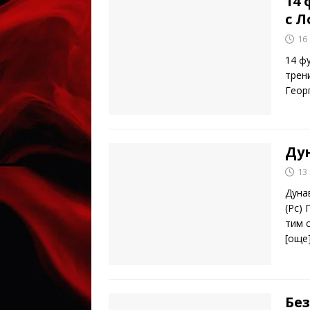
14
с Л
16
14 ф
трен
Геор
Дун
13
Дуна
(Рс)
тим 
[oще
Бе