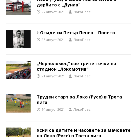
дербито с „Дунав“
27 август 2021
ЛокоПрес
† Отиде си Петър Пенев – Попето
26 август 2021
ЛокоПрес
„Черноломец“ взе трите точки на
стадион „Локомотив“
21 август 2021
ЛокоПрес
Труден старт за Локо (Русе) в Трета
лига
14 август 2021
ЛокоПрес
Ясни са датите и часовете за мачовете
на Локо (Русе) в Трета лига