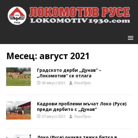
Месец:
август 2021
Градското дерби „Дунав“ –
„Локомотив“ се отлага
28 август 2021
ЛокоПрес
Кадрови проблеми мъчат Локо (Русе)
преди дербито с „Дунав“
27 август 2021
ЛокоПрес
Локо (Русе) очаква тежка битка в