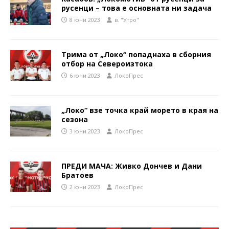
русенци – това е основната ни задача
8 юни 2023
в. "Утро"
Трима от „Локо“ попаднаха в сборния
отбор на Североизтока
6 юни 2023
ЛокоПрес
„Локо“ взе точка край морето в края на
сезона
3 юни 2023
ЛокоПрес
ПРЕДИ МАЧА: Живко Дончев и Дани
Братоев
2 юни 2023
ЛокоПрес