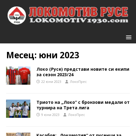
Месец:
юни 2023
Локо (Русе) представи новите си екипи
за сезон 2023/24
22 юни 2023
ЛокоПрес
Триото на „Локо“ с бронзови медали от
турнира на Трета лига
9 юни 2023
ЛокоПрес
Касабов: „Локомотив“ от русенци за