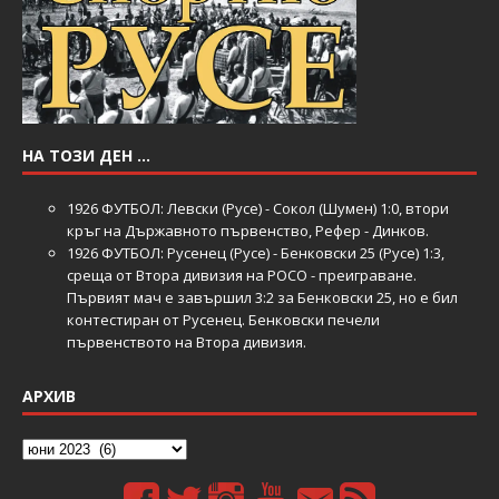
НА ТОЗИ ДЕН …
1926
ФУТБОЛ: Левски (Русе) - Сокол (Шумен) 1:0, втори
кръг на Държавното първенство, Рефер - Динков.
1926
ФУТБОЛ: Русенец (Русе) - Бенковски 25 (Русе) 1:3,
среща от Втора дивизия на РОСО - преиграване.
Първият мач е завършил 3:2 за Бенковски 25, но е бил
контестиран от Русенец. Бенковски печели
първенството на Втора дивизия.
АРХИВ