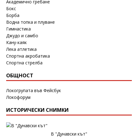
Академично гребане
Бокс
Борба
Водна топка и плуване
Гимнастика
Джудо и самбо
Кану-каяк
Лека атлетика
Спортна акробатика
Спортна стрелба
ОБЩНОСТ
Локогрупата във Фейсбук
Локофорум
ИСТОРИЧЕСКИ СНИМКИ
В "Дунавски кът"