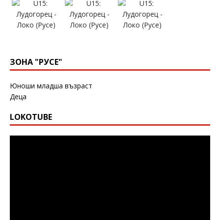
ЗОНА "РУСЕ"
Юноши младша възраст
Деца
LOKOTUBE
Видео