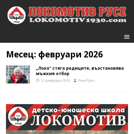
Месец:
февруари 2026
„Локо“ стяга редиците, възстановява
мъжкия отбор
12 февруари 2026
ЛокоПрес