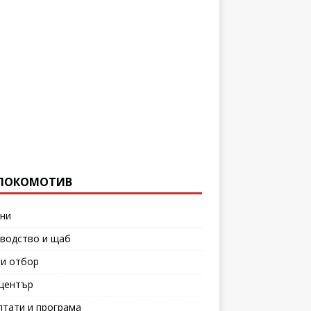
ЛОКОМОТИВ
ни
водство и щаб
и отбор
център
лтати и програма