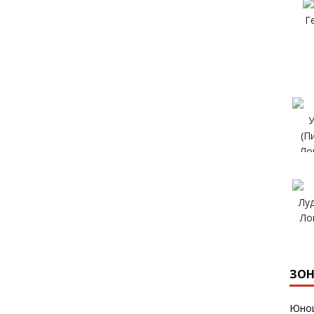
ЗОН
Юнош