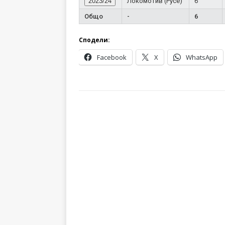
2023/24
Локомотив (Русе)
6
Общо
-
6
Сподели:
Facebook
X
WhatsApp