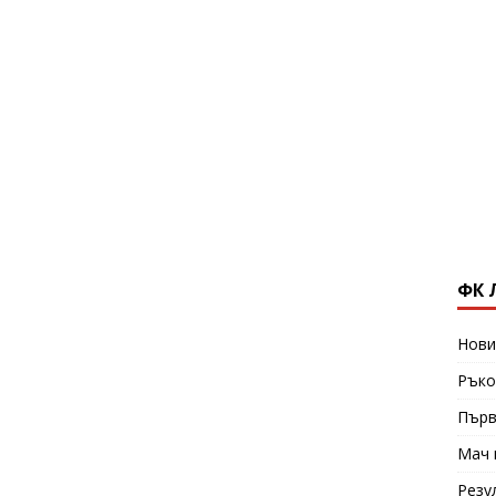
ФК 
Нови
Ръко
Първ
Мач 
Резу