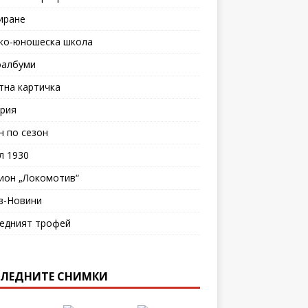
иране
ко-юношеска школа
албуми
тна картичка
рия
н по сезон
л 1930
ион „Локомотив“
в-Новини
едният трофей
ЛЕДНИТЕ СНИМКИ