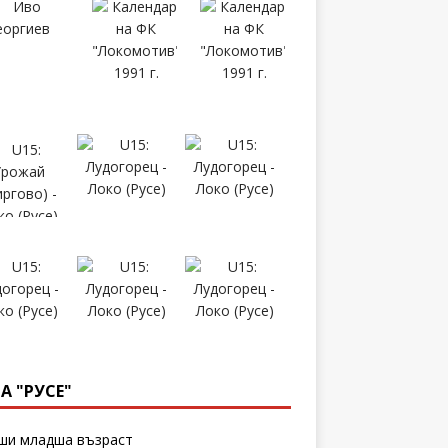
А "РУСЕ"
и младша възраст