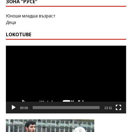
ЗОНА "РУСЕ"
Юноши младша възраст
Деца
LOKOTUBE
Видео
00:00
13:11