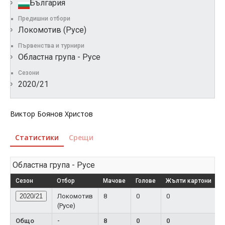
България
Предишни отбори
Локомотив (Русе)
Първенства и турнири
Областна група - Русе
Сезони
2020/21
Виктор Боянов Христов
Статистики
Срещи
Областна група - Русе
Сезон
Отбор
Мачове
Голове
Жълти картони
Ч
2020/21
Локомотив
8
0
0
(Русе)
Общо
-
8
0
0