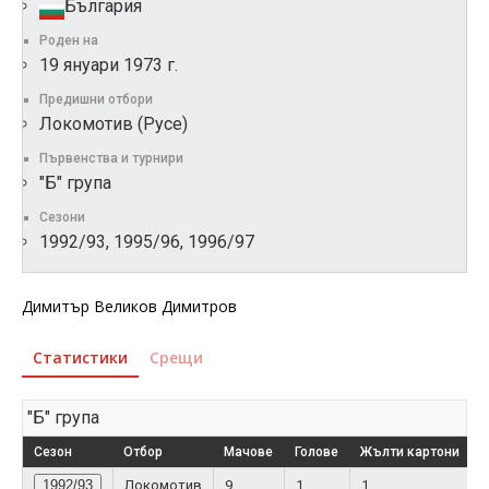
България
Роден на
19 януари 1973 г.
Предишни отбори
Локомотив (Русе)
Първенства и турнири
"Б" група
Сезони
1992/93, 1995/96, 1996/97
Димитър Великов Димитров
Статистики
Срещи
"Б" група
Сезон
Отбор
Мачове
Голове
Жълти картони
Ч
1992/93
Локомотив
9
1
1