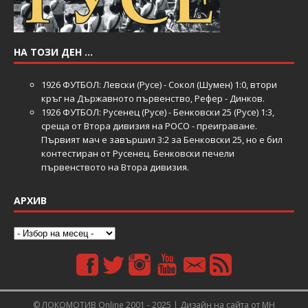
НА ТОЗИ ДЕН …
1926
ФУТБОЛ: Левски (Русе) - Сокол (Шумен) 1:0, втори
кръг на Държавното първенство, Рефер - Динков.
1926
ФУТБОЛ: Русенец (Русе) - Бенковски 25 (Русе) 1:3,
среща от Втора дивизия на РОСО - преиграване.
Първият мач е завършил 3:2 за Бенковски 25, но е бил
контестиран от Русенец. Бенковски печели
първенството на Втора дивизия.
АРХИВ
© ЛОКОМОТИВ Online 2001 - 2025 | Дизайн на сайта от
MH