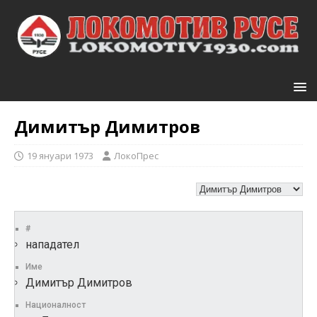
Димитър Димитров
19 януари 1973
ЛокоПрес
#
нападател
Име
Димитър Димитров
Националност