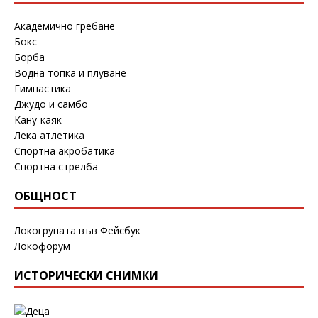
Академично гребане
Бокс
Борба
Водна топка и плуване
Гимнастика
Джудо и самбо
Кану-каяк
Лека атлетика
Спортна акробатика
Спортна стрелба
ОБЩНОСТ
Локогрупата във Фейсбук
Локофорум
ИСТОРИЧЕСКИ СНИМКИ