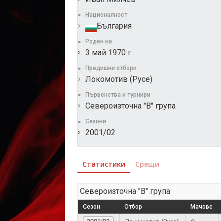
Националност
България
Роден на
3 май 1970 г.
Предишни отбори
Локомотив (Русе)
Първенства и турнири
Североизточна "В" група
Сезони
2001/02
Статистики
Срещи
Североизточна "В" група
Сезон
Отбор
Мачове