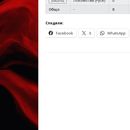
2001/02
Локомотив (Русе)
0
Общо
-
0
Сподели:
Facebook
X
WhatsApp