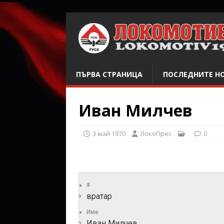
ПЪРВА СТРАНИЦА
ПОСЛЕДНИТЕ Н
Иван Милчев
3 май 1970
ЛокоПрес
0
#
вратар
Име
Иван Милчев