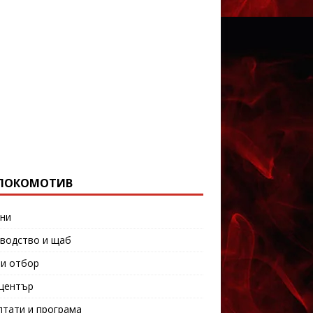
ЛОКОМОТИВ
ни
водство и щаб
и отбор
център
лтати и програма