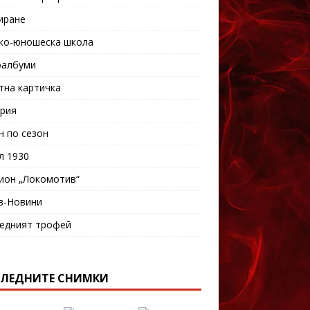
иране
ко-юношеска школа
албуми
тна картичка
рия
н по сезон
л 1930
ион „Локомотив“
в-Новини
едният трофей
ЛЕДНИТЕ СНИМКИ