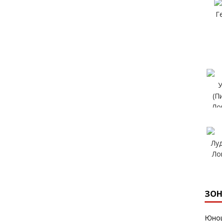
ЗОН
Юнош