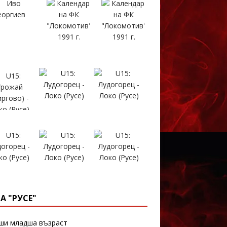
А "РУСЕ"
и младша възраст