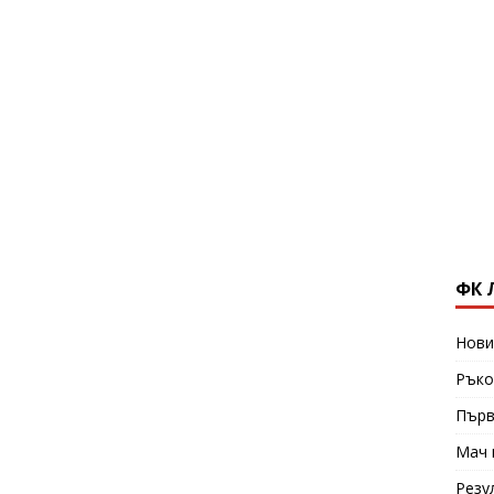
ФК 
Нови
Ръко
Първ
Мач 
Резу