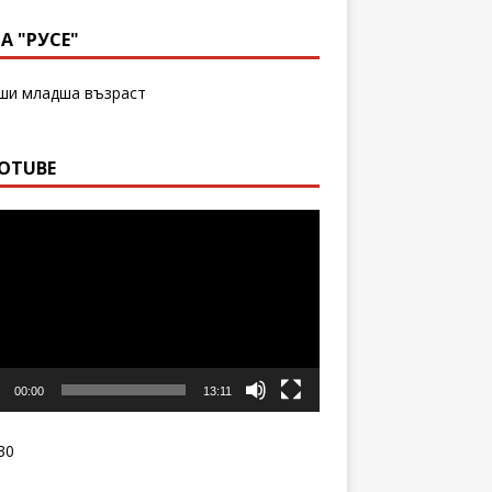
А "РУСЕ"
и младша възраст
OTUBE
о
00:00
13:11