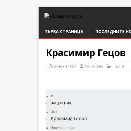
ПЪРВА СТРАНИЦА
ПОСЛЕДНИТЕ Н
Красимир Гецов
27 юни 1967
ЛокоПрес
0
#
защитник
Име
Красимир Гецов
Националност