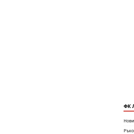
ФК 
Нови
Ръко