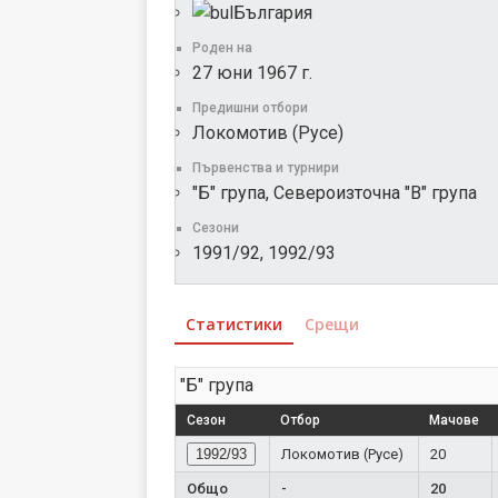
България
Роден на
27 юни 1967 г.
Предишни отбори
Локомотив (Русе)
Първенства и турнири
"Б" група, Североизточна "В" група
Сезони
1991/92, 1992/93
Статистики
Срещи
"Б" група
Сезон
Отбор
Мачове
1992/93
Локомотив (Русе)
20
Общо
-
20