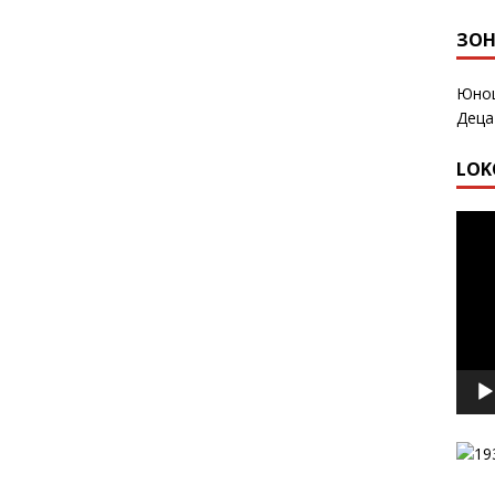
ЗОН
Юнош
Деца
LOK
Виде