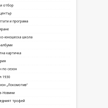
и отбор
център
лтати и програма
иране
ко-юношеска школа
албуми
тна картичка
рия
н по сезон
л 1930
ион „Локомотив“
в-Новини
едният трофей