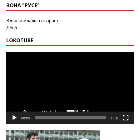
ЗОНА "РУСЕ"
Юноши младша възраст
Деца
LOKOTUBE
Видео
00:00
13:11