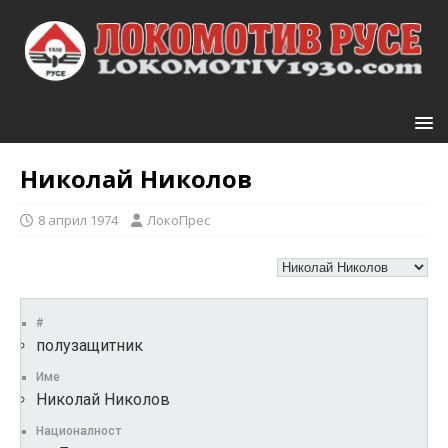
Николай Николов
8 април 1974
ЛокоПрес
#
полузащитник
Име
Николай Николов
Националност