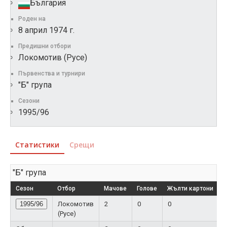
България
Роден на
8 април 1974 г.
Предишни отбори
Локомотив (Русе)
Първенства и турнири
"Б" група
Сезони
1995/96
Статистики
Срещи
"Б" група
Сезон
Отбор
Мачове
Голове
Жълти картони
Ч
1995/96
Локомотив
2
0
0
(Русе)