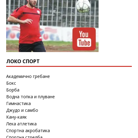
ЛОКО СПОРТ
Академично гребане
Бокс
Борба
Водна топка и плуване
Гимнастика
Джудо и самбо
Кану-каяк
Лека атлетика
Спортна акробатика
Спортна стрелба