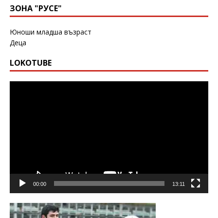
ЗОНА "РУСЕ"
Юноши младша възраст
Деца
LOKOTUBE
Видео
00:00
13:11