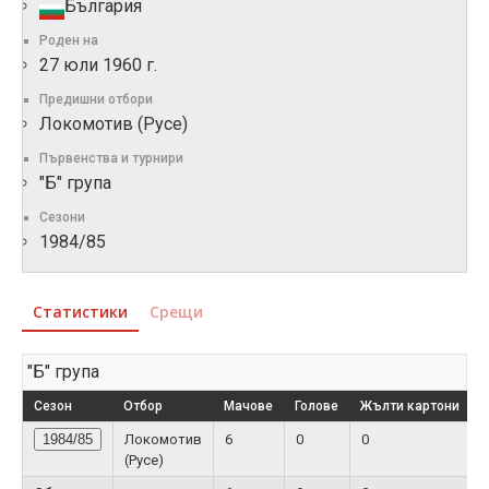
България
Роден на
27 юли 1960 г.
Предишни отбори
Локомотив (Русе)
Първенства и турнири
"Б" група
Сезони
1984/85
Статистики
Срещи
"Б" група
Сезон
Отбор
Мачове
Голове
Жълти картони
Ч
1984/85
Локомотив
6
0
0
(Русе)