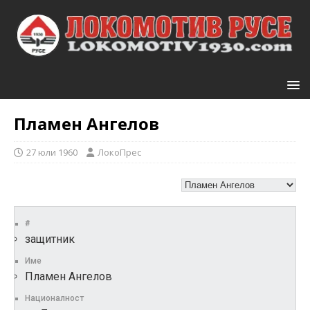
Пламен Ангелов
27 юли 1960
ЛокоПрес
#
защитник
Име
Пламен Ангелов
Националност