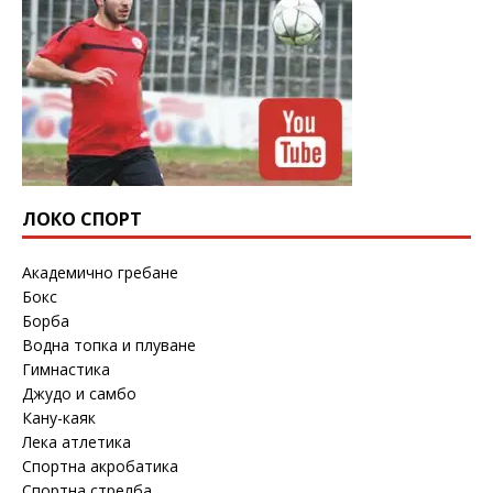
ЛОКО СПОРТ
Академично гребане
Бокс
Борба
Водна топка и плуване
Гимнастика
Джудо и самбо
Кану-каяк
Лека атлетика
Спортна акробатика
Спортна стрелба