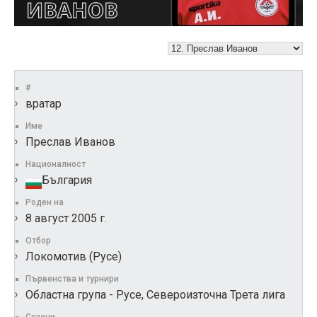
#
вратар
Име
Преслав Иванов
Националност
България
Роден на
8 август 2005 г.
Отбор
Локомотив (Русе)
Първенства и турнири
Областна група - Русе, Североизточна Трета лига