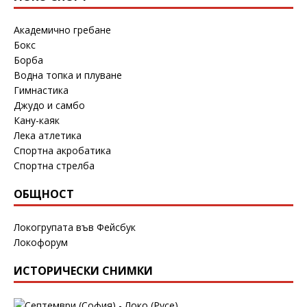
Академично гребане
Бокс
Борба
Водна топка и плуване
Гимнастика
Джудо и самбо
Кану-каяк
Лека атлетика
Спортна акробатика
Спортна стрелба
ОБЩНОСТ
Локогрупата във Фейсбук
Локофорум
ИСТОРИЧЕСКИ СНИМКИ