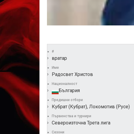
#
вратар
Име
Радосвет Христов
Националност
България
Предишни отбори
Кубрат (Кубрат), Локомотив (Русе)
Първенства и турнири
Североизточна Трета лига
Сезони