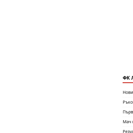
ФК 
Нови
Ръко
Първ
Мач 
Резу