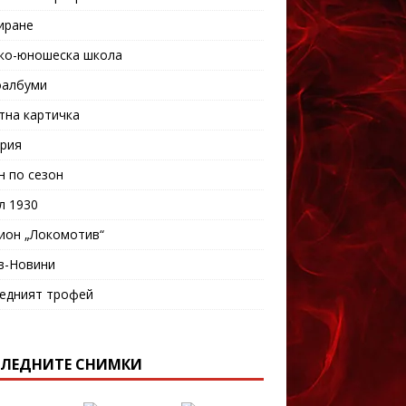
иране
ко-юношеска школа
албуми
тна картичка
рия
н по сезон
л 1930
ион „Локомотив“
в-Новини
едният трофей
ЛЕДНИТЕ СНИМКИ