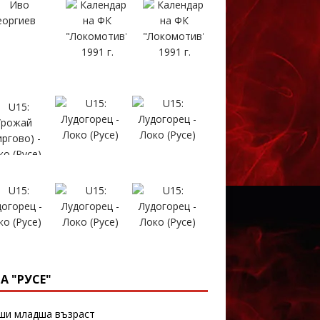
А "РУСЕ"
и младша възраст