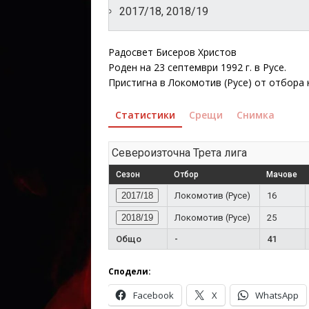
2017/18, 2018/19
Радосвет Бисеров Христов
Роден на 23 септември 1992 г. в Русе.
Пристигна в Локомотив (Русе) от отбора н
Статистики
Срещи
Снимка
Североизточна Трета лига
Сезон
Отбор
Мачове
2017/18
Локомотив (Русе)
16
2018/19
Локомотив (Русе)
25
Общо
-
41
Сподели:
Facebook
X
WhatsApp