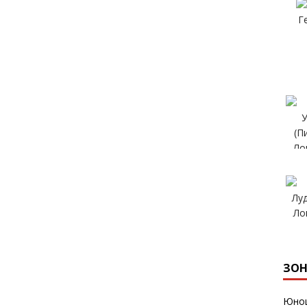
ЗОН
Юнош