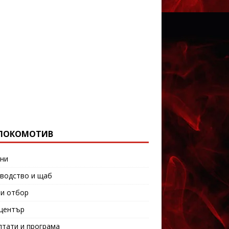
ЛОКОМОТИВ
ни
водство и щаб
и отбор
център
лтати и програма