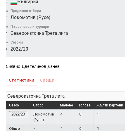
България
Предишни отбори
Локомотив (Русе)
Първенства и турнири
Североизточна Трета лига
Сезони
2022/23
Силвио Цветелинов Данев
Статистики
Срещи
Североизточна Трета лига
Сезон
Отбор
Мачове
Голове
Жълти картони
Ч
2022/23
Локомотив
4
0
1
(Русе)
Общо
-
4
0
1