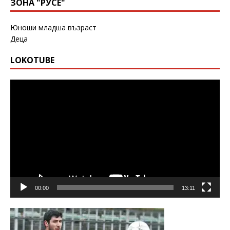
ЗОНА "РУСЕ"
Юноши младша възраст
Деца
LOKOTUBE
Видео
00:00
13:11