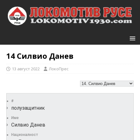
14
Силвио Данев
13 август 2022
ЛокоПрес
#
полузащитник
Име
Силвио Данев
Националност